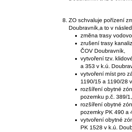
ZO schvaluje pořízení 
Doubravník,a to v násled
změna trasy vodovod
zrušení trasy kanal
ČOV Doubravník,
vytvoření tzv. klido
a 353 v k.ú. Doubrav
vytvoření míst pro 
1190/15 a 1190/28 v
rozšíření obytné zó
pozemku p.č. 389/1,
rozšíření obytné zón
pozemky PK 490 a 
vytvoření obytné zó
PK 1528 v k.ú. Doub