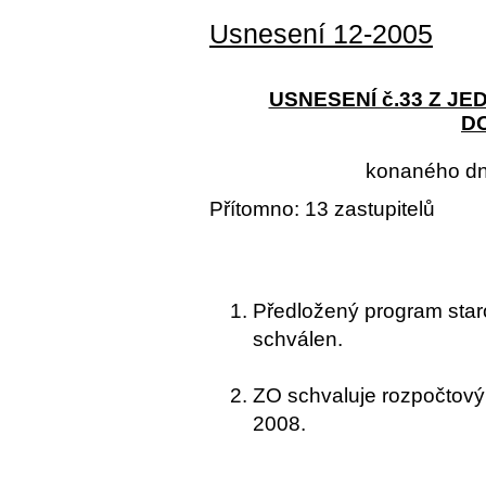
Usnesení 12-2005
USNESENÍ č.33 Z J
D
konaného 
Přítomno: 13 zastupitelů
Předložený program star
schválen.
ZO schvaluje rozpočtový
2008.