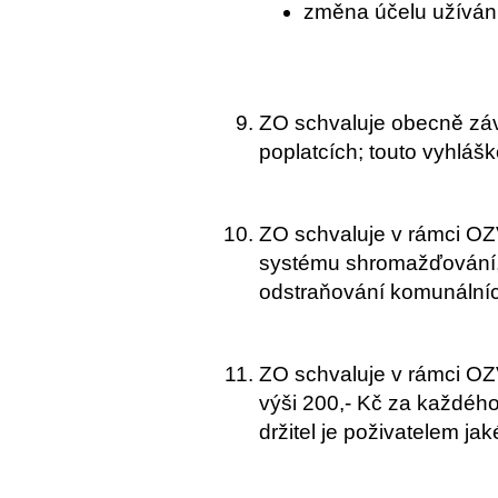
změna účelu užívání
ZO schvaluje obecně záv
poplatcích; touto vyhláš
ZO schvaluje v rámci OZV
systému shromažďování, s
odstraňování komunálníc
ZO schvaluje v rámci OZV
výši 200,- Kč za každéh
držitel je poživatelem ja