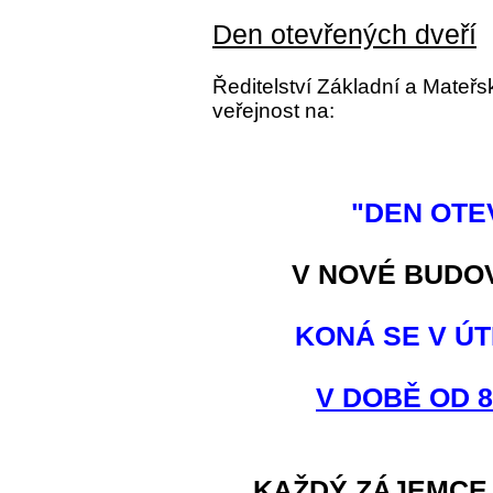
Den otevřených dveří
Ředitelství Základní a Mateř
veřejnost na:
"DEN OTE
V NOVÉ BUDO
KONÁ SE V ÚT
V DOBĚ OD 8
KAŽDÝ ZÁJEMCE