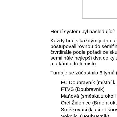
Herní systém byl následující:
Každý hrál s každým jedno utk
postupovali rovnou do semifin
čtvrtfinále podle pořadí ze sku
semifinále nejlepší dva celky 
a utkání o třetí místo.
Turnaje se zúčastnilo 6 týmů
FC Doubravník (místní kl
FTVS (Doubravník)
Maňová (směska z okolí
Orel Židenice (Brno a oko
Smíškováci (kluci z tišn
Sokolíci (Doubravník)