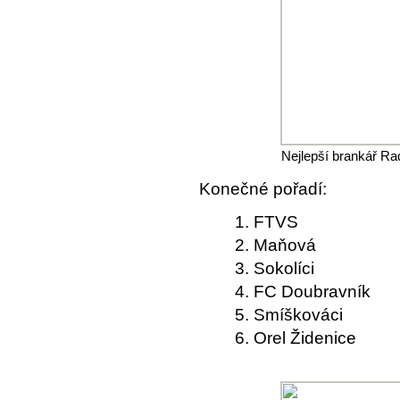
Nejlepší brankář Ra
Konečné pořadí:
1. FTVS
2. Maňová
3. Sokolíci
4. FC Doubravník
5. Smíškováci
6. Orel Židenice