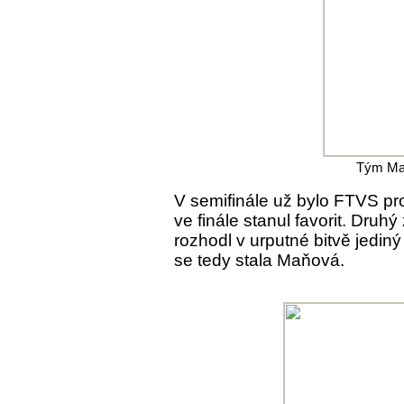
Tým Ma
V semifinále už bylo FTVS p
ve finále stanul favorit. Dru
rozhodl v urputné bitvě jedin
se tedy stala Maňová.