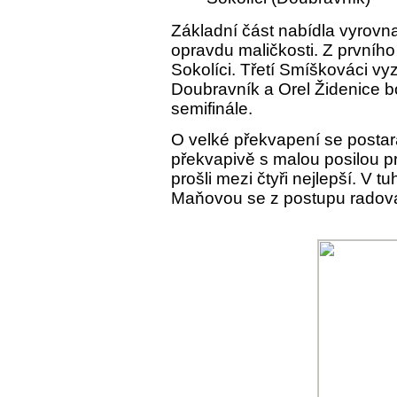
Základní část nabídla vyrovn
opravdu maličkosti. Z prvníh
Sokolíci. Třetí Smíškováci vy
Doubravník a Orel Židenice b
semifinále.
O velké překvapení se postara
překvapivě s malou posilou pr
prošli mezi čtyři nejlepší. V 
Maňovou se z postupu radova