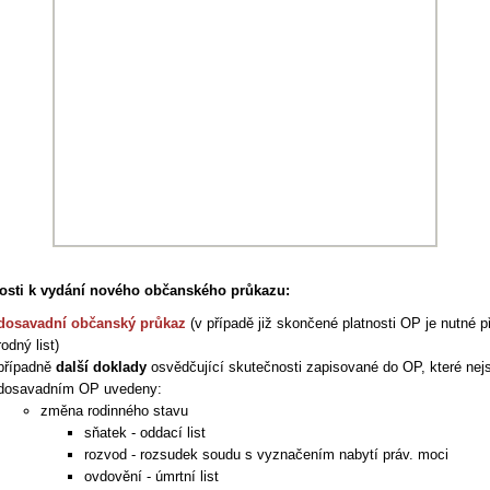
tosti k vydání nového občanského průkazu:
dosavadní občanský průkaz
(v případě již skončené platnosti OP je nutné př
rodný list)
případně
další doklady
osvědčující skutečnosti zapisované do OP, které nej
dosavadním OP uvedeny:
změna rodinného stavu
sňatek - oddací list
rozvod - rozsudek soudu s vyznačením nabytí práv. moci
ovdovění - úmrtní list