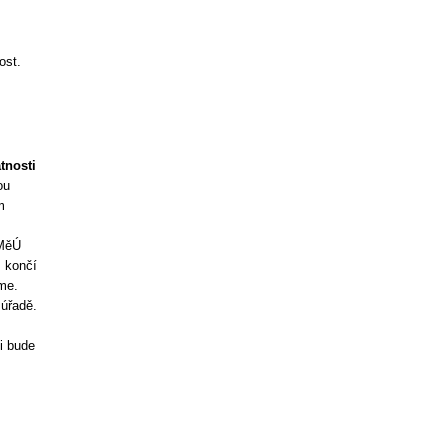
ost.
tnosti
ou
m
 MěÚ
ž končí
me.
úřadě.
i bude