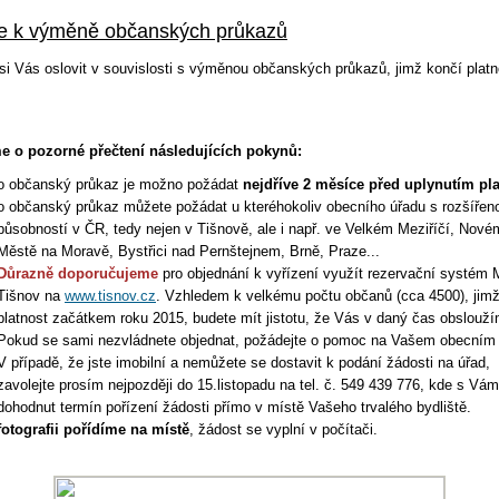
e k výměně občanských průkazů
i Vás oslovit v souvislosti s výměnou občanských průkazů, jimž končí platn
e o pozorné přečtení následujících pokynů:
o občanský průkaz je možno požádat
nejdříve 2 měsíce před uplynutím pla
o občanský průkaz můžete požádat u kteréhokoliv obecního úřadu s rozšířen
působností v ČR, tedy nejen v Tišnově, ale i např. ve Velkém Meziříčí, Nové
Městě na Moravě, Bystřici nad Pernštejnem, Brně, Praze...
Důrazně doporučujeme
pro objednání k vyřízení využít rezervační systém
Tišnov na
www.tisnov.cz
. Vzhledem k velkému počtu občanů (cca 4500), jim
platnost začátkem roku 2015, budete mít jistotu, že Vás v daný čas obslouží
Pokud se sami nezvládnete objednat, požádejte o pomoc na Vašem obecním 
V případě, že jste imobilní a nemůžete se dostavit k podání žádosti na úřad,
zavolejte prosím nejpozději do 15.listopadu na tel. č. 549 439 776, kde s Vám
dohodnut termín pořízení žádosti přímo v místě Vašeho trvalého bydliště.
fotografii pořídíme na místě
, žádost se vyplní v počítači.