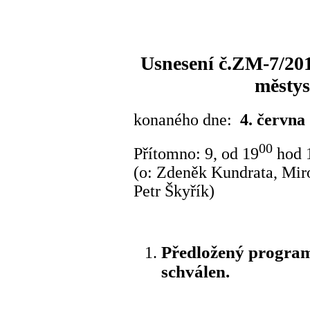
Usnesení č.ZM-7/2015
městy
konaného dne:
4. června
00
Přítomno: 9, od 19
hod 1
(o: Zdeněk Kundrata, Miro
Petr Škyřík)
Předložený program
schválen.