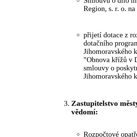
Smlouvu o dílo m
Region, s. r. o. n
přijetí dotace z 
dotačního progra
Jihomoravského kr
"Obnova křížů v 
smlouvy o poskytn
Jihomoravského k
Zastupitelstvo měs
vědomí:
Rozpočtové opatře