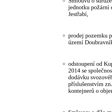
Smlouvu o sdruže
jednotku požární 
Jestřabí,
prodej pozemku pa
území Doubravník, o
odstoupení od Ku
2014 se společnost
dodávku svozovéh
příslušenstvím zn
kontejnerů o obje