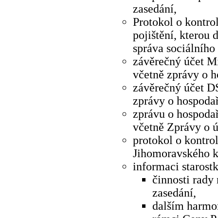
zasedání,
Protokol o kontr
pojištění, kterou 
správa sociálního
závěrečný účet Mi
včetně zprávy o h
závěrečný účet D
zprávy o hospodař
zprávu o hospodař
včetně Zprávy o ú
protokol o kontr
Jihomoravského kr
informaci starostk
činnosti rady
zasedání,
dalším harmo