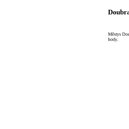
Doubra
Městys Doub
hody.