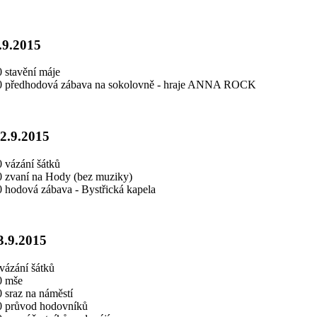
.9.2015
 stavění máje
0 předhodová zábava na sokolovně - hraje ANNA ROCK
2.9.2015
 vázání šátků
0 zvaní na Hody (bez muziky)
0 hodová zábava - Bystřická kapela
3.9.2015
vázání šátků
0 mše
 sraz na náměstí
0 průvod hodovníků