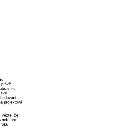
ro
 právě
ubravník -
jské
 zbudování
na projektová
, vězte, že
znete ani
 roku