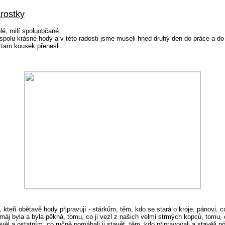
arostky
lé, milí spoluobčané.
 spolu krásné hody a v této radosti jsme museli hned druhý den do práce a do
 tam kousek přenesli.
 kteří obětavě hody připravují - stárkům, těm, kdo se stará o kroje, pánovi, c
máj byla a byla pěkná, tomu, co ji vezl z našich velmi strmých kopců, tomu,
tavěl a ostatním, co ručně pomáhali ji stavět, těm, kdo připravovali a stavěli p