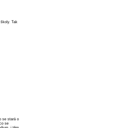
 školy. Tak
o se stará o
 co se
ódium, i těm,