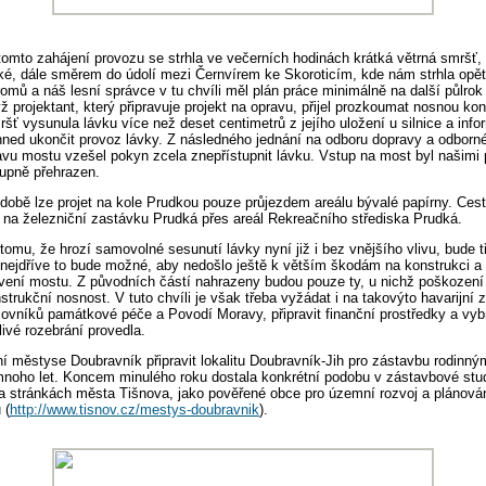
omto zahájení provozu se strhla ve večerních hodinách krátká větrná smršť, 
ké, dále směrem do údolí mezi Černvírem ke Skoroticím, kde nám strhla opět
omů a náš lesní správce v tu chvíli měl plán práce minimálně na další půlrok
ž projektant, který připravuje projekt na opravu, přijel prozkoumat nosnou kon
smršť vysunula lávku více než deset centimetrů z jejího uložení u silnice a inf
ihned ukončit provoz lávky. Z následného jednání na odboru dopravy a odbor
avu mostu vzešel pokyn zcela znepřístupnit lávku. Vstup na most byl našimi
tupně přehrazen.
obě lze projet na kole Prudkou pouze průjezdem areálu bývalé papírny. Cest
 na železniční zastávku Prudká přes areál Rekreačního střediska Prudká.
omu, že hrozí samovolné sesunutí lávky nyní již i bez vnějšího vlivu, bude 
 nejdříve to bude možné, aby nedošlo ještě k větším škodám na konstrukci a 
vení mostu. Z původních částí nahrazeny budou pouze ty, u nichž poškození 
trukční nosnost. V tuto chvíli je však třeba vyžádat i na takovýto havarijní 
ovníků památkové péče a Povodí Moravy, připravit finanční prostředky a vybr
livé rozebrání provedla.
 městyse Doubravník připravit lokalitu Doubravník-Jih pro zástavbu rodinn
 mnoho let. Koncem minulého roku dostala konkrétní podobu v zástavbové studi
a stránkách města Tišnova, jako pověřené obce pro územní rozvoj a plánován
 (
http://www.tisnov.cz/mestys-doubravnik
).