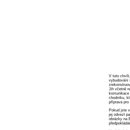
V tuto chvíl
vybudování s
zrekonstruov
Jih včetně r
komunikace a
chodníku, kt
příprava pro
Pokud jste 
jej odvezl p
obrázky na B
předpokládá