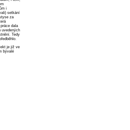
šem
ům i
ali) setkání
styse za
terá
 práce dala
ch uvedených
ostnění. Tedy
předběhlo.
kt je již ve
m bývalé