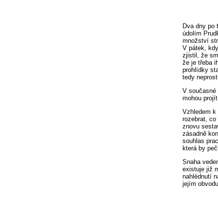
Dva dny po t
údolím Prud
množství str
V pátek, kdy
zjistil, že 
že je třeba 
prohlídky st
tedy nepros
V současné d
mohou projít
Vzhledem k t
rozebrat, co
znovu sesta
zásadně kons
souhlas prac
která by peč
Snaha vedení
existuje již
nahlédnutí n
jejím obvodu