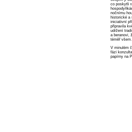
co poskytli 
hospodyňkám 
nočnímu hou
historické 
iniciativní p
připravila k
udržení trad
a beranovi, ž
téměř všem.
V minulém čí
fázi konzult
papírny na P