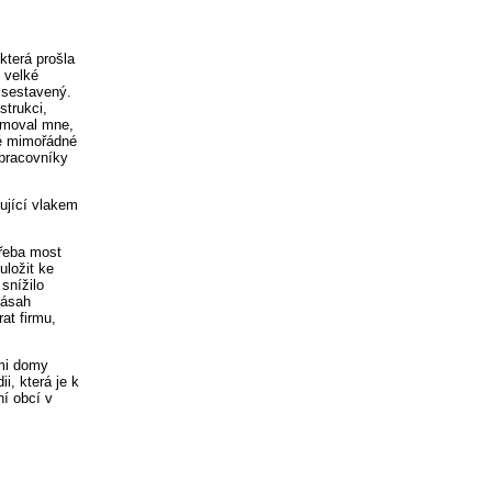
která prošla
 velké
 sestavený.
strukci,
ormoval mne,
né mimořádné
 pracovníky
ující vlakem
třeba most
uložit ke
snížilo
zásah
at firmu,
ými domy
i, která je k
í obcí v