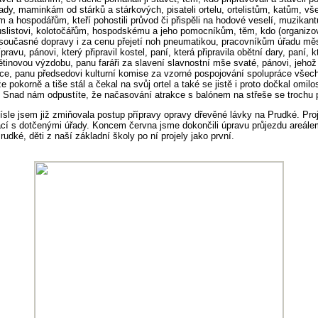
rady, maminkám od stárků a stárkových, pisateli ortelu, ortelistům, katům, v
a hospodářům, kteří pohostili průvod či přispěli na hodové veselí, muzikant
slistovi, kolotočářům, hospodskému a jeho pomocníkům, těm, kdo (organizov
a současné dopravy i za cenu přejetí noh pneumatikou, pracovníkům úřadu mě
řípravu, pánovi, který připravil kostel, paní, která připravila obětní dary, paní, k
větinovou výzdobu, panu faráři za slavení slavnostní mše svaté, pánovi, jehož
ice, panu předsedovi kulturní komise za vzorné pospojování spolupráce vše
e pokorně a tiše stál a čekal na svůj ortel a také se jistě i proto dočkal omil
 Snad nám odpustíte, že načasování atrakce s balónem na střeše se trochu 
sle jsem již zmiňovala postup přípravy opravy dřevěné lávky na Prudké. Proje
ací s dotčenými úřady. Koncem června jsme dokončili úpravu průjezdu areále
rudké, děti z naší základní školy po ní projely jako první.