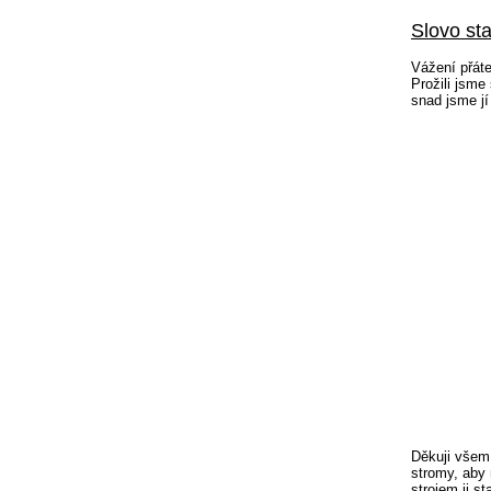
Slovo st
Vážení přáte
Prožili jsme
snad jsme jí
Děkuji všem,
stromy, aby 
strojem ji s