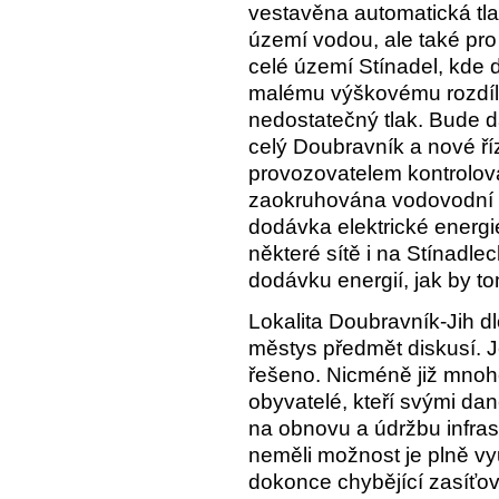
vestavěna automatická tl
území vodou, ale také pro 
celé území Stínadel, kde 
malému výškovému rozdíl
nedostatečný tlak. Bude 
celý Doubravník a nové ří
provozovatelem kontrolova
zaokruhována vodovodní sí
dodávka elektrické energie
některé sítě i na Stínadle
dodávku energií, jak by to
Lokalita Doubravník-Jih 
městys předmět diskusí. Je
řešeno. Nicméně již mnoho l
obyvatelé, kteří svými dan
na obnovu a údržbu infrast
neměli možnost je plně vy
dokonce chybějící zasíťov