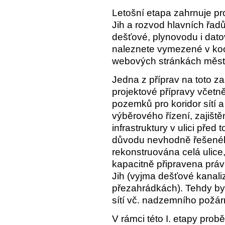
Letošní etapa zahrnuje pro
Jih a rozvod hlavních řad
dešťové, plynovodu i datov
naleznete vymezené v koo
webových stránkách měst
Jedna z příprav na toto z
projektové přípravy včetn
pozemků pro koridor sítí
výběrového řízení, zajištěn
infrastruktury v ulici před 
důvodu nevhodně řešenéh
rekonstruována celá ulice,
kapacitně připravena právě
Jih (vyjma dešťové kanali
přezahrádkách). Tehdy byl
sítí vč. nadzemního požár
V rámci této I. etapy pro