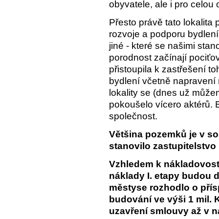
obyvatele, ale i pro celou 
Přesto právě tato lokalita
rozvoje a podporu bydlení
jiné - které se našimi stan
porodnost začínají pociťo
přistoupila k zastřešení t
bydlení včetně napravení 
lokality se (dnes už můžeme
pokoušelo vícero aktérů. 
společnost.
Většina pozemků je v s
stanovilo zastupitelstvo 
Vzhledem k nákladovost
náklady I. etapy budou do
městyse rozhodlo o pří
budování ve výši 1 mil. 
uzavření smlouvy až v ná