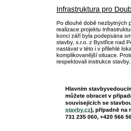
Infrastruktura pro Dou
Po dlouhé době nezbytných př
realizace projektu Infrastrukt
konci září byla podepsána s
stavby, s.r.o. z Bystřice nad 
nastávat v této i v přilehlé lo
komplikovanější situace. Prot
respektovali instrukce stavby.
Hlavním stavbyvedoucím 
můžete obracet v případě
souvisejících se stavbo
stavby.cz
), případně na
731 235 060, +420 566 5