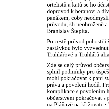
ortelistů a katů se ho účas
doprovod k beranovi a dív
panákem, coby neodmyslit
průvodu, šli neohroženě 
Branislav Štepita.
Po cestě průvod pohostili 
zastávkou bylo vyzvednutí
Truhlářové u Truhlářů al
Zde se celý průvod občerst
splnil podmínky pro úspěš
mohl pokračovat k paní st
práva a povolení hodů. Pr
komplikace s povolením h
občerstvení pokračovat s 
na Pláňavě na křižovatce 