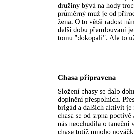
družiny bývá na hody troc
průměrný muž je od příro
žena. O to větší radost n
delší dobu přemlouvaní je
tomu "dokopali". Ale to u
Chasa připravena
Složení chasy se dalo do
doplnění přespolních. Pře
brigád a dalších aktivit j
chasa se od srpna poctivě 
nás neochudila o taneční 
chase totiž mnoho nováčků,