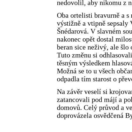
nedovolil, aby nikomu z n
Oba ortelisti bravurně a s 
výstižně a vtipně sepsaly
Šnédarová. V slavném sou
nakonec opět dostal milost
beran sice neživý, ale šl
Tuto změnu si odhlasovali 
těsným výsledkem hlasová
Možná se to u všech obča
odpadla tím starost o přev
Na závěr veselí si krojov
zatancovali pod májí a po
domovů. Celý průvod a ve
doprovázela osvědčená By