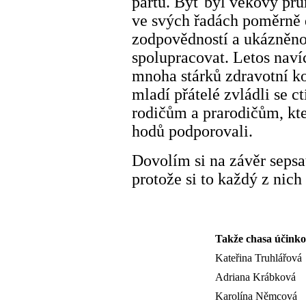
partu. Byť byl věkový pr
ve svých řadách poměrně 
zodpovědností a ukázněnos
spolupracovat. Letos nav
mnoha stárků zdravotní ko
mladí přátelé zvládli se ct
rodičům a prarodičům, kte
hodů podporovali.
Dovolím si na závěr sepsa
protože si to každý z nich
Takže chasa účinkov
Kateřina Truhlářová
Adriana Krábková
Karolína Němcová