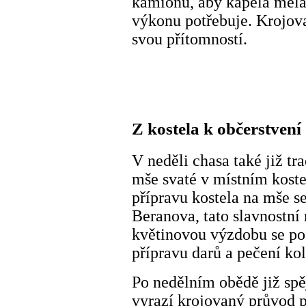
kamionu, aby kapela měla
výkonu potřebuje. Krojova
svou přítomností.
Z kostela k občerstvení
V neděli chasa také již tr
mše svaté v místním koste
přípravu kostela na mše se
Beranova, tato slavnostn
květinovou výzdobu se pos
přípravu darů a pečení ko
Po nedělním obědě již spě
vyrazí krojovaný průvod 