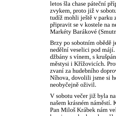
letos šla chase páteční př
zvykem, proto již v sobot
tudíž mohli ještě v park
připravit se v kostele na
Markéty Barákové (Smutn
Brzy po sobotním obědě j
nedělní veselici pod májí.
džbány s vínem, s krušpá
městysi i Křížovicích. Pr
zvaní za hudebního dopro
Níhova, dovolili jsme si h
neobyčejně oživil.
V sobotu večer již byla 
našem krásném náměstí. K
Pan Miloš Krábek nám vel