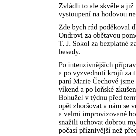
Zvládli to ale skvěle a ji
vystoupení na hodovou ned
Zde bych rád poděkoval d
Ondrovi za obětavou pomo
T. J. Sokol za bezplatné 
besedy.
Po intenzivnějších přípra
a po vyzvednutí krojů za 
paní Marie Čechové jsme 
víkend a po loňské zkušen
Bohužel v týdnu před ter
opět zhoršovat a nám se v
a velmi improvizované ho
snažili uchovat dobrou my
počasí příznivější než pře