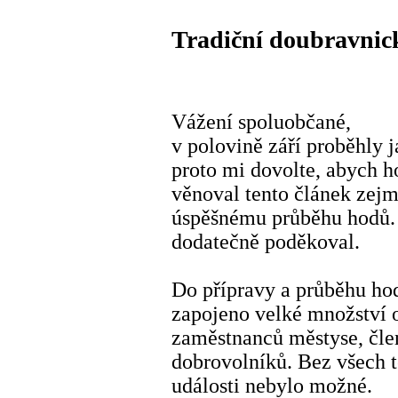
Tradiční doubravnic
Vážení spoluobčané,
v polovině září proběhly 
proto mi dovolte, abych h
věnoval tento článek zejmé
úspěšnému průběhu hodů. 
dodatečně poděkoval.
Do přípravy a průběhu hod
zapojeno velké množství oc
zaměstnanců městyse, člen
dobrovolníků. Bez všech 
události nebylo možné.