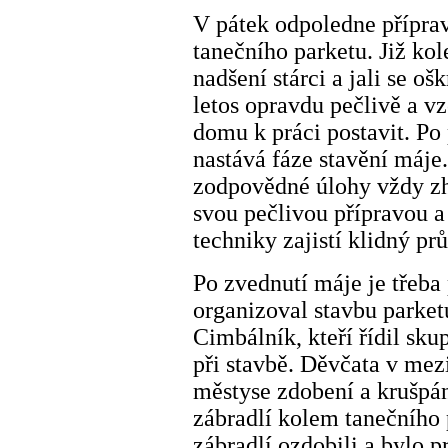
V pátek odpoledne příprav
tanečního parketu. Již kol
nadšení stárci a jali se oš
letos opravdu pečlivě a vz
domu k práci postavit. Po
nastává fáze stavění máje.
zodpovědné úlohy vždy zh
svou pečlivou přípravou 
techniky zajistí klidný pr
Po zvednutí máje je třeba 
organizoval stavbu parke
Cimbálník, kteří řídil sku
při stavbě. Děvčata v mez
městyse zdobení a krušpán
zábradlí kolem tanečního 
zábradlí ozdobili a bylo p