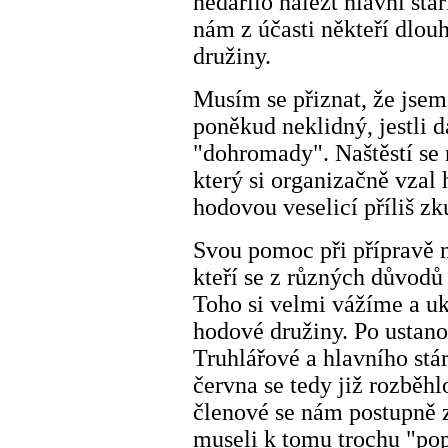
nedařilo nalézt hlavní stá
nám z účasti někteří dlou
družiny.
Musím se přiznat, že jsem 
poněkud neklidný, jestli 
"dohromady". Naštěstí se n
který si organizačně vzal 
hodovou veselicí příliš zk
Svou pomoc při přípravě ná
kteří se z různých důvodů 
Toho si velmi vážíme a uk
hodové družiny. Po ustano
Truhlářové a hlavního stá
června se tedy již rozběhl
členové se nám postupně z
museli k tomu trochu "pop