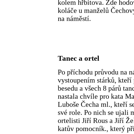
kolem hřbitova. Zde hodov
koláče u manželů Čechový
na náměstí.
Tanec a ortel
Po příchodu průvodu na n
vystoupením stárků, kteří
besedu a všech 8 párů tan
nastala chvíle pro kata M
Luboše Čecha ml., kteří s
své role. Po nich se ujali
ortelisti Jiří Rous a Jiří
katův pomocník., který p