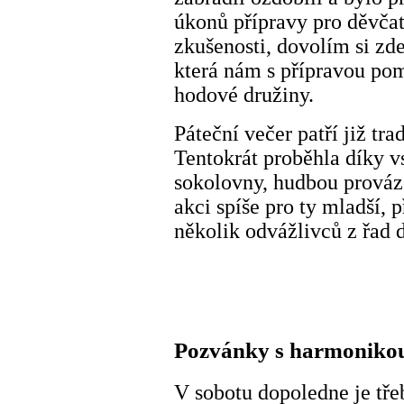
úkonů přípravy pro děvča
zkušenosti, dovolím si z
která nám s přípravou pom
hodové družiny.
Páteční večer patří již tr
Tentokrát proběhla díky vs
sokolovny, hudbou prováze
akci spíše pro ty mladší, 
několik odvážlivců z řad 
Pozvánky s harmoniko
V sobotu dopoledne je tře