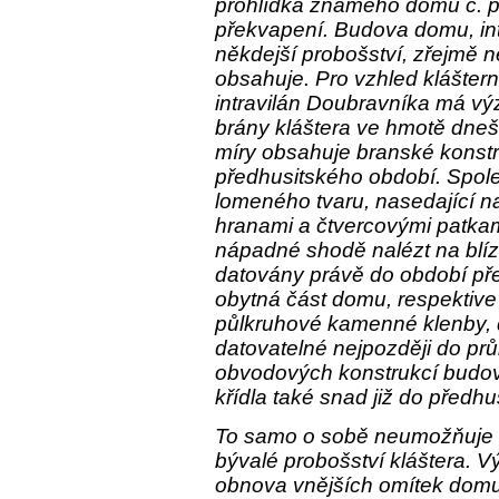
prohlídka známého domu č. p. 
překvapení. Budova domu, int
někdejší probošství, zřejmě 
obsahuje. Pro vzhled klášter
intravilán Doubravníka má v
brány kláštera ve hmotě dneš
míry obsahuje branské konstr
předhusitského období. Spole
lomeného tvaru, nasedající 
hranami a čtvercovými patkam
nápadné shodě nalézt na blí
datovány právě do období přel
obytná část domu, respektive 
půlkruhové kamenné klenby, 
datovatelné nejpozději do průb
obvodových konstrukcí budov
křídla také snad již do předhu
To samo o sobě neumožňuje 
bývalé probošství kláštera. V
obnova vnějších omítek domu, 