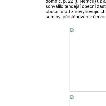
domě č. p. 22 (u Němců) už a
schválilo tehdejší obecní zas
obecní úřad z nevyhovujících
sem byl přestěhován v červen