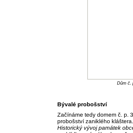
Dům č. 
Bývalé probošství
Začínáme tedy domem č. p. 35,
probošství zaniklého kláštera
Historický vývoj památek obc