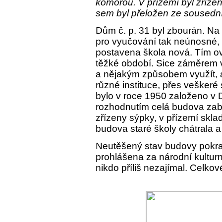
komorou. V přízemí byl zřízen
sem byl přeložen ze sousední
Dům č. p. 31 byl zbourán. Na 
pro vyučování tak neúnosné, 
postavena škola nová. Tím o
těžké období. Sice záměrem 
a nějakým způsobem využít, 
různé instituce, přes veškeré
bylo v roce 1950 založeno v 
rozhodnutím celá budova zabr
zřízeny sýpky, v přízemí skla
budova staré školy chátrala a 
Neutěšený stav budovy pokrač
prohlášena za národní kultur
nikdo příliš nezajímal. Celkov