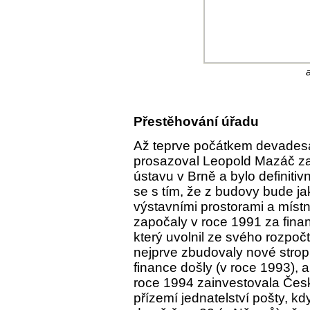
Přestěhování úřadu
Až teprve počátkem devadesát
prosazoval Leopold Mazáč z
ústavu v Brně a bylo definiti
se s tím, že z budovy bude ja
výstavními prostorami a míst
započaly v roce 1991 za fin
který uvolnil ze svého rozpočt
nejprve zbudovaly nové strop
finance došly (v roce 1993),
roce 1994 zainvestovala Česk
přízemí jednatelství pošty, k