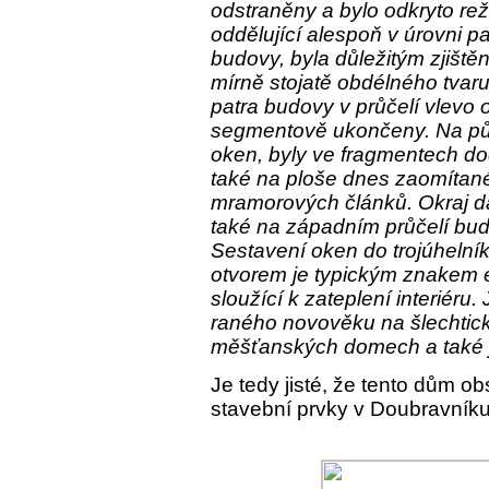
odstraněny a bylo odkryto rež
oddělující alespoň v úrovni p
budovy, byla důležitým zjiště
mírně stojatě obdélného tvaru
patra budovy v průčelí vlevo 
segmentově ukončeny. Na pův
oken, byly ve fragmentech d
také na ploše dnes zaomítané
mramorových článků. Okraj dal
také na západním průčelí bu
Sestavení oken do trojúheln
otvorem je typickým znakem e
sloužící k zateplení interiér
raného novověku na šlechtický
měšťanských domech a také je
Je tedy jisté, že tento dům o
stavební prvky v Doubravníku