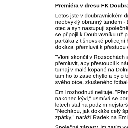
Premiéra v dresu FK Doubr
Letos jste v doubravnickém 
neobvyklý obranný tandem - E
otec a syn nastupují společn
se připojil k Doubravníku už p
parťáka z tišnovské policejní 
dokázal přemluvit k přestupu 
"Vloni skončil v Rozsochách a 
přemluvit, aby přestoupil k n
turnaj v malé kopané na Dolní
tam ho to zase chytlo a bylo 
svého otce, zkušeného fotb
Emil rozhodnutí nelituje. "Př
nakonec kývl," usmívá se bor
letech stal na podzim nejsta
"Nechápu, jak dokáže celý šp
zpátky," naráží Radek na Em
Společné zápasy jim zatím v