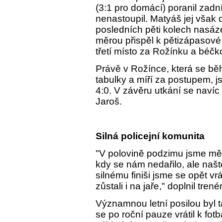
(3:1 pro domácí) poranil zad
nenastoupil. Matyáš jej však 
posledních pěti kolech nasá
měrou přispěl k pětizápasové v
třetí místo za Rožínku a béčk
Právě v Rožínce, která se b
tabulky a míří za postupem, j
4:0. V závěru utkání se navíc dv
Jaroš.
Silná policejní komunita
"V polovině podzimu jsme měl
kdy se nám nedařilo, ale naště
silnému finiši jsme se opět vr
zůstali i na jaře," doplnil trenér
Významnou letní posilou byl ta
se po roční pauze vrátil k fot