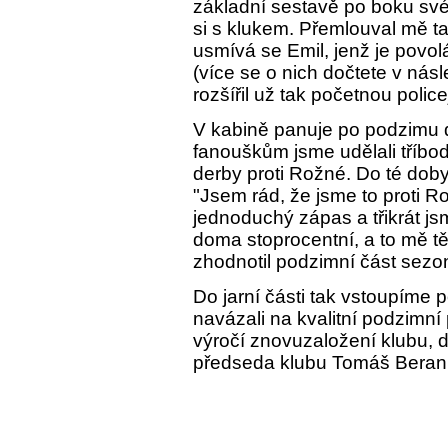
základní sestavě po boku sv
si s klukem. Přemlouval mě t
usmívá se Emil, jenž je povolá
(více se o nich dočtete v nás
rozšířil už tak početnou polic
V kabině panuje po podzimu 
fanouškům jsme udělali tříbo
derby proti Rožné. Do té dob
"Jsem rád, že jsme to proti Ro
jednoduchý zápas a třikrát j
doma stoprocentní, a to mě t
zhodnotil podzimní část sezon
Do jarní části tak vstoupíme 
navázali na kvalitní podzimní
výročí znovuzaložení klubu, d
předseda klubu Tomáš Beran