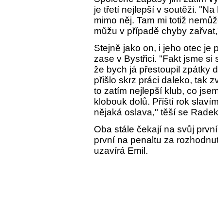
je třetí nejlepší v soutěži. "N
mimo něj. Tam mi totiž nemůže
můžu v případě chyby zařvat
Stejně jako on, i jeho otec je
zase v Bystřici. "Fakt jsme si 
že bych já přestoupil zpátky 
přišlo skrz práci daleko, tak z
to zatím nejlepší klub, co jsem
klobouk dolů. Příští rok slaví
nějaká oslava," těší se Radek
Oba stále čekají na svůj prvn
první na penaltu za rozhodnut
uzavírá Emil.