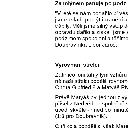
Za mlýnem panuje po podz
"V létě se nám podařilo přivés
jsme zvládli pokrýt i zranění
trápily. Měli jsme silný vstu
opravdu dařilo a získali jsm
podzimem spokojeni a těšíme s
Doubravníka Libor Jaroš.
Vyrovnaní střelci
Zatímco loni táhly tým vzhůru 
ně naši střelci podělili rovno
Ondra Gibfried 8 a Matyáš Piv
Právě Matyáš byl jednou z vý
přišel z Nedvědice společně 
uvedl skvěle - hned po minutě 
(1:3 pro Doubravník).
O tři kola později si však Ma