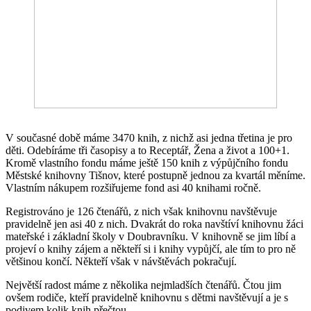
V současné době máme 3470 knih, z nichž asi jedna třetina je pro
děti. Odebíráme tři časopisy a to Receptář, Žena a život a 100+1.
Kromě vlastního fondu máme ještě 150 knih z výpůjčního fondu
Městské knihovny Tišnov, které postupně jednou za kvartál měníme.
Vlastním nákupem rozšiřujeme fond asi 40 knihami ročně.
Registrováno je 126 čtenářů, z nich však knihovnu navštěvuje
pravidelně jen asi 40 z nich. Dvakrát do roka navštíví knihovnu žáci
mateřské i základní školy v Doubravníku. V knihovně se jim líbí a
projeví o knihy zájem a někteří si i knihy vypůjčí, ale tím to pro ně
většinou končí. Někteří však v návštěvách pokračují.
Největší radost máme z několika nejmladších čtenářů. Čtou jim
ovšem rodiče, kteří pravidelně knihovnu s dětmi navštěvují a je s
podivem kolik knih přečtou.