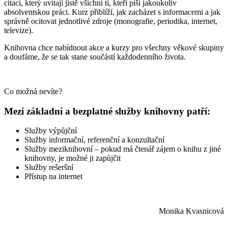
citací, který uvítají jistě všichni ti, kteří píší jakoukoliv
absolventskou práci. Kurz přiblíží, jak zacházet s informacemi a jak
správně ocitovat jednotlivé zdroje (monografie, periodika, internet,
televize).
Knihovna chce nabídnout akce a kurzy pro všechny věkové skupiny
a doufáme, že se tak stane součástí každodenního života.
Co možná nevíte?
Mezi základní a bezplatné služby knihovny patří:
Služby výpůjční
Služby informační, referenční a konzultační
Služby meziknihovní – pokud má čtenář zájem o knihu z jiné
knihovny, je možné ji zapůjčit
Služby rešeršní
Přístup na internet
Monika Kvasnicová