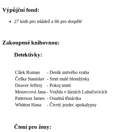
Výpůjční fond:
27 knih pro mládež a 66 pro dospělé
Zakoupené knihovnou:
Detektivky:
Cílek Roman
- Deník mrtvého vraha
Češka Stanislav
- Smrt malé blondýnky
Deaver Jeffery
- Pokoj smrti
Moravcová Jana
- Vražda v lázních Luhačovicích
Patterson James
- Osudná třináctka
Whitton Hana
- Čtvrtý jezdec apokalypsy
Čtení pro ženy: