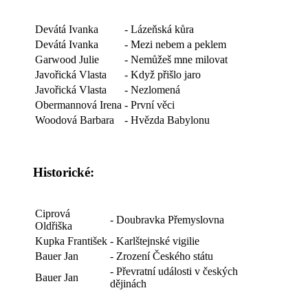
Devátá Ivanka
- Lázeňská kůra
Devátá Ivanka
- Mezi nebem a peklem
Garwood Julie
- Nemůžeš mne milovat
Javořická Vlasta
- Když přišlo jaro
Javořická Vlasta
- Nezlomená
Obermannová Irena
- První věci
Woodová Barbara
- Hvězda Babylonu
Historické:
Ciprová
- Doubravka Přemyslovna
Oldřiška
Kupka František
- Karlštejnské vigilie
Bauer Jan
- Zrození Českého státu
- Převratní události v českých
Bauer Jan
dějinách