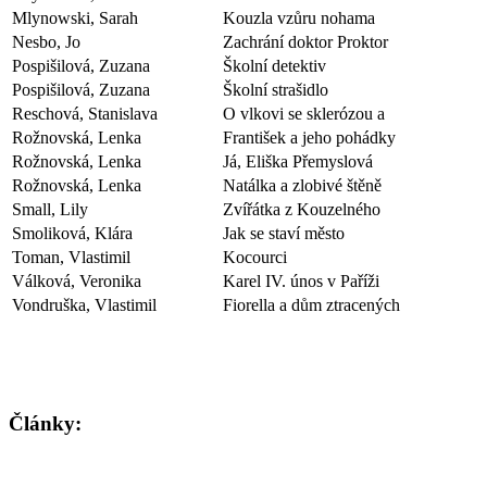
Mlynowski, Sarah
Kouzla vzůru nohama
Nesbo, Jo
Zachrání doktor Proktor
Pospišilová, Zuzana
Školní detektiv
Pospišilová, Zuzana
Školní strašidlo
Reschová, Stanislava
O vlkovi se sklerózou a
Rožnovská, Lenka
František a jeho pohádky
Rožnovská, Lenka
Já, Eliška Přemyslová
Rožnovská, Lenka
Natálka a zlobivé štěně
Small, Lily
Zvířátka z Kouzelného
Smoliková, Klára
Jak se staví město
Toman, Vlastimil
Kocourci
Válková, Veronika
Karel IV. únos v Paříži
Vondruška, Vlastimil
Fiorella a dům ztracených
Články: