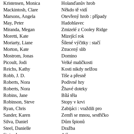
Kristensen, Monica
Holanďanův hrob
Mackintosh, Clare
Někdo tě vidí
Marsons, Angela
Otevřený hrob : případy
May, Peter
Hadohlavec
Miranda, Megan
Zmizelé z Cooley Ridge
Moretti, Kate
Mizející rok
Moriarty, Liane
Šílené výčitky : stačí
Morton, Kate
Ztracený slib
Mostrom, Jonas
Domino
Picoult, Jodi
Velké maličkosti
Reichs, Kathy
Kosti nikdy nelžou
Robb, J. D.
Tiše a přesně
Roberts, Nora
Podivné hry
Roberts, Nora
Žhavé doteky
Robins, Jane
Bílá těla
Robinson, Steve
Stopy v krvi
Ryan, Chris
Zabijáci : vraždili pro
Sander, Karen
Zemři se mnou, sestřičko
Silva, Daniel
Dům špionů
Steel, Danielle
Dražba