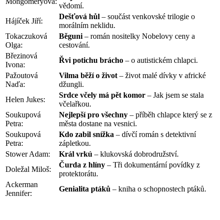
Mongomeryová:
vědomí.
Dešťová hůl
– součást venkovské trilogie o
Hájíček Jiří:
morálním neklidu.
Tokaczuková
Běguni
– román nositelky Nobelovy ceny a
Olga:
cestování.
Březinová
Řvi potichu brácho
– o autistickém chlapci.
Ivona:
Pažoutová
Vilma běží o život
– život malé dívky v africké
Naďa:
džungli.
Srdce včely má pět komor
– Jak jsem se stala
Helen Jukes:
včelařkou.
Soukupová
Nejlepší pro všechny
– příběh chlapce který se z
Petra:
města dostane na vesnici.
Soukupová
Kdo zabil snížka
– dívčí román s detektivní
Petra:
zápletkou.
Stower Adam:
Král vrkú
– klukovská dobrodružství.
Čurda z hlíny
– Tři dokumentární povídky z
Doležal Miloš:
protektorátu.
Ackerman
Genialita ptáků
– kniha o schopnostech ptáků.
Jennifer: