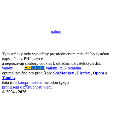
nahoru
Tyto stránky byly vytvořeny prostřednictvím redakčního systému
napsaného v PHP jazyce
a nepoužívají soubory cookies k ukládání uživatelských dat.
optimalizováno pro prohlížeče
SeaMonkey
,
Firefox
,
Opera
a
Yandex
data jsou
komprimována
metodou (gzip)
prohlášení o přístupnosti webu
© 2004 - 2026