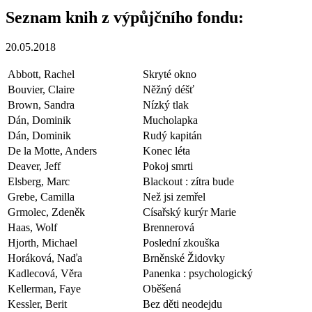
Seznam knih z výpůjčního fondu:
20.05.2018
Abbott, Rachel
Skryté okno
Bouvier, Claire
Něžný déšť
Brown, Sandra
Nízký tlak
Dán, Dominik
Mucholapka
Dán, Dominik
Rudý kapitán
De la Motte, Anders
Konec léta
Deaver, Jeff
Pokoj smrti
Elsberg, Marc
Blackout : zítra bude
Grebe, Camilla
Než jsi zemřel
Grmolec, Zdeněk
Císařský kurýr Marie
Haas, Wolf
Brennerová
Hjorth, Michael
Poslední zkouška
Horáková, Naďa
Brněnské Židovky
Kadlecová, Věra
Panenka : psychologický
Kellerman, Faye
Oběšená
Kessler, Berit
Bez děti neodejdu