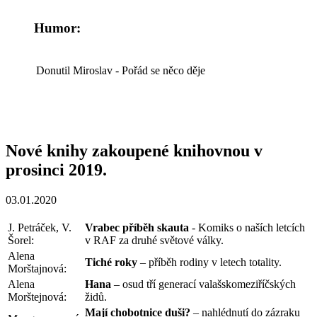
Humor:
Donutil Miroslav
- Pořád se něco děje
Nové knihy zakoupené knihovnou v
prosinci 2019.
03.01.2020
J. Petráček, V.
Vrabec příběh skauta
- Komiks o naších letcích
Šorel:
v RAF za druhé světové války.
Alena
Tiché roky
– příběh rodiny v letech totality.
Morštajnová:
Alena
Hana
– osud tří generací valašskomeziříčských
Morštejnová:
židů.
Mají chobotnice duši?
– nahlédnutí do zázraku