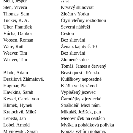
Stein, Jesper
Ajša
Sten, Viveca
Krvavý slunovrat
Thomas, Sam
Zločin v Yorku
Tucker, K. A.
Čtyři vteřiny rozhodnou
Uher, František
Severní nábřeží
Vácha, Dalibor
Cestou
Voosen, Roman
Bez slitováni
Ware, Ruth
Žena z kajuty č. 10
Weaver, Tim
Bez slitování
Weaver, Tim
Zlomené srdce
Tomáš, James a červený
Blade, Adam
Beast quest : říše zla.
Dražilová Zlámalová,
Kulíškovy neposedné
Hagmar, Pia
Klářin velký závod
Hawkins, Sarah
Vyplašený jezevec
Kessel, Carola von
Čarodějky z jezdecké
Klimek, Hynek
Strašidlář. Mezi námi
Kratochvíl, Miloš
Mikuláš, Ježíšek, pan
Lebeda, Jan
Medovniček na cestách
Lobel, Arnold
Myška a pohádková polívka
Mlynowski, Sarah
Kouzla vzhůru nohama.