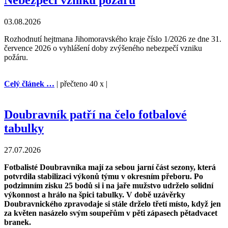
Nebezpečí vzniku požáru
03.08.2026
Rozhodnutí hejtmana Jihomoravského kraje číslo 1/2026 ze dne 31.
července 2026 o vyhlášení doby zvýšeného nebezpečí vzniku
požáru.
Celý článek …
| přečteno 40 x |
Doubravník patří na čelo fotbalové
tabulky
27.07.2026
Fotbalisté Doubravníka mají za sebou jarní část sezony, která
potvrdila stabilizaci výkonů týmu v okresním přeboru. Po
podzimním zisku 25 bodů si i na jaře mužstvo udrželo solidní
výkonnost a hrálo na špici tabulky. V době uzávěrky
Doubravnického zpravodaje si stále drželo třetí místo, když jen
za květen nasázelo svým soupeřům v pěti zápasech pětadvacet
branek.