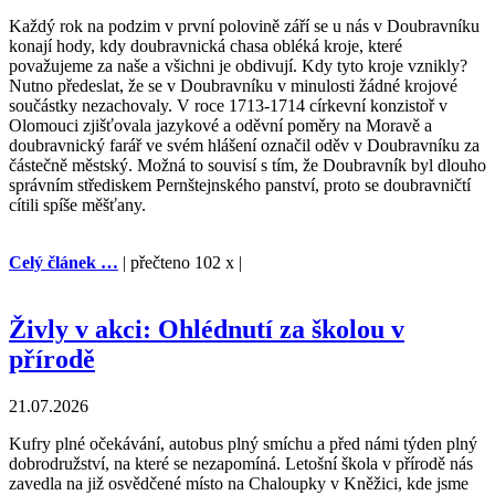
Každý rok na podzim v první polovině září se u nás v Doubravníku
konají hody, kdy doubravnická chasa obléká kroje, které
považujeme za naše a všichni je obdivují. Kdy tyto kroje vznikly?
Nutno předeslat, že se v Doubravníku v minulosti žádné krojové
součástky nezachovaly. V roce 1713-1714 církevní konzistoř v
Olomouci zjišťovala jazykové a oděvní poměry na Moravě a
doubravnický farář ve svém hlášení označil oděv v Doubravníku za
částečně městský. Možná to souvisí s tím, že Doubravník byl dlouho
správním střediskem Pernštejnského panství, proto se doubravničtí
cítili spíše měšťany.
Celý článek …
| přečteno 102 x |
Živly v akci: Ohlédnutí za školou v
přírodě
21.07.2026
Kufry plné očekávání, autobus plný smíchu a před námi týden plný
dobrodružství, na které se nezapomíná. Letošní škola v přírodě nás
zavedla na již osvědčené místo na Chaloupky v Kněžici, kde jsme