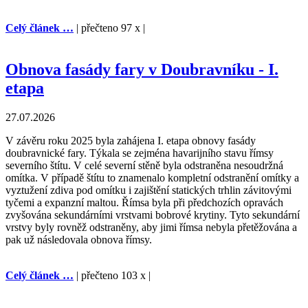
Celý článek …
| přečteno 97 x |
Obnova fasády fary v Doubravníku - I.
etapa
27.07.2026
V závěru roku 2025 byla zahájena I. etapa obnovy fasády
doubravnické fary. Týkala se zejména havarijního stavu římsy
severního štítu. V celé severní stěně byla odstraněna nesoudržná
omítka. V případě štítu to znamenalo kompletní odstranění omítky a
vyztužení zdiva pod omítku i zajištění statických trhlin závitovými
tyčemi a expanzní maltou. Římsa byla při předchozích opravách
zvyšována sekundárními vrstvami bobrové krytiny. Tyto sekundární
vrstvy byly rovněž odstraněny, aby jimi římsa nebyla přetěžována a
pak už následovala obnova římsy.
Celý článek …
| přečteno 103 x |