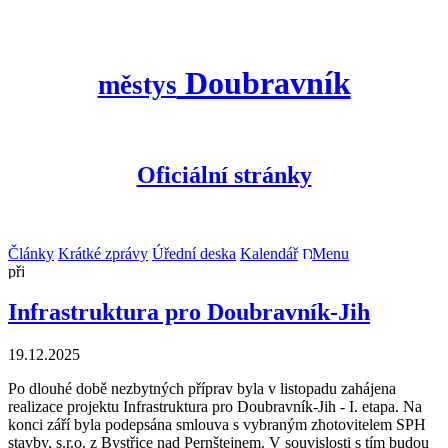
Doubravník
městys
Oficiální stránky
Články
Krátké zprávy
Úřední deska
Kalendář
Menu
Infrastruktura pro Doubravník-Jih
19.12.2025
Po dlouhé době nezbytných příprav byla v listopadu zahájena
realizace projektu Infrastruktura pro Doubravník-Jih - I. etapa. Na
konci září byla podepsána smlouva s vybraným zhotovitelem SPH
stavby, s.r.o. z Bystřice nad Pernštejnem. V souvislosti s tím budou