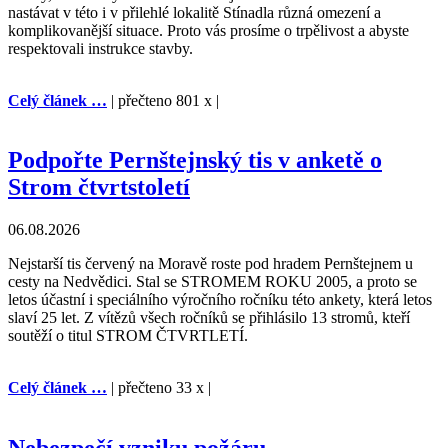
nastávat v této i v přilehlé lokalitě Stínadla různá omezení a
komplikovanější situace. Proto vás prosíme o trpělivost a abyste
respektovali instrukce stavby.
Celý článek …
| přečteno 801 x |
Podpořte Pernštejnský tis v anketě o
Strom čtvrtstoletí
06.08.2026
Nejstarší tis červený na Moravě roste pod hradem Pernštejnem u
cesty na Nedvědici. Stal se STROMEM ROKU 2005, a proto se
letos účastní i speciálního výročního ročníku této ankety, která letos
slaví 25 let. Z vítězů všech ročníků se přihlásilo 13 stromů, kteří
soutěží o titul STROM ČTVRTLETÍ.
Celý článek …
| přečteno 33 x |