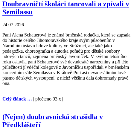
Doubravničtí školáci tancovali a zpívali v
Semilassu
24.07.2026
Paní Alena Schauerová je známá brněnská rodačka, která se zapsala
do historie celého Jihomoravského kraje svým působením v
Národním ústavu lidové kultury ve Strážnici, ale také jako
pedagožka, choreografka a autorka pořadů pro dětské soubory
lidových tanců, zejména brněnský Javorníček. V květnu letošního
roku oslavila paní Schauerové své devadesáté narozeniny a při této
příležitosti jí vděční kolegové z Javorníčku uspořádali v brněnském
koncertním sále Semilasso v Králově Poli asi devadesátiminutové
pásmo dětských vystoupení, z nichž většinu dala dohromady právě
ona.
Celý článek …
| přečteno 93 x |
(Nejen) doubravnická strašidla v
Předklášteří