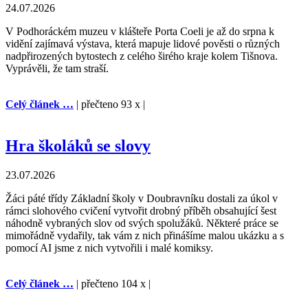
24.07.2026
V Podhoráckém muzeu v klášteře Porta Coeli je až do srpna k
vidění zajímavá výstava, která mapuje lidové pověsti o různých
nadpřirozených bytostech z celého širého kraje kolem Tišnova.
Vyprávěli, že tam straší.
Celý článek …
| přečteno 93 x |
Hra školáků se slovy
23.07.2026
Žáci páté třídy Základní školy v Doubravníku dostali za úkol v
rámci slohového cvičení vytvořit drobný příběh obsahující šest
náhodně vybraných slov od svých spolužáků. Některé práce se
mimořádně vydařily, tak vám z nich přinášíme malou ukázku a s
pomocí AI jsme z nich vytvořili i malé komiksy.
Celý článek …
| přečteno 104 x |