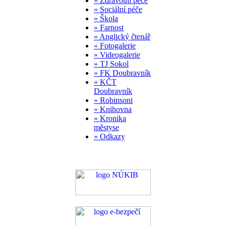
» Zdravotní péče
» Sociální péče
» Škola
» Farnost
» Anglický čtenář
» Fotogalerie
» Videogalerie
» TJ Sokol
» FK Doubravník
» KČT
Doubravník
» Robinsoni
» Knihovna
» Kronika
městyse
» Odkazy