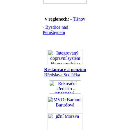
v regionech:
-
Tišnov
-
Bystřice nad
Pernštejnem
Restaurace a penzion
Břetislava Sedláčka