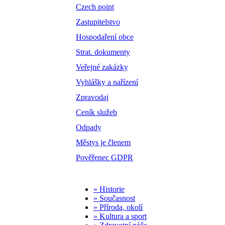
Czech point
Zastupitelstvo
Hospodaření obce
Strat. dokumenty
Veřejné zakázky
Vyhlášky a nařízení
Zpravodaj
Ceník služeb
Odpady
Městys je členem
Pověřenec GDPR
» Historie
» Současnost
» Příroda, okolí
» Kultura a sport