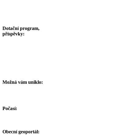
Dotační program,
příspěvky:
Možná vám uniklo:
Počasí:
Obecní geoportál: