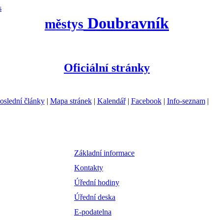
s
Doubravník
městys
Oficiální stránky
oslední články
|
Mapa stránek
|
Kalendář
|
Facebook
|
Info-seznam
|
Základní informace
Kontakty
Úřední hodiny
Úřední deska
E-podatelna