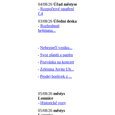
04/08/26
Úřad městyse
-
Rozpočtové opatření
č.4
03/08/26
Úřední deska
-
Rozhodnutí
hejtmana...
-
Nebezpečí vzniku...
-
Svoz plastů a papíru
-
Pozvánka na koncert
-
Zelenina Juvita Uh...
-
Prodej borůvek z ...
05/08/26
městys
Lomnice
-
Historické vozy
05/08/26
městys