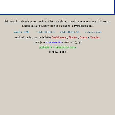
Tyto stránky byly vytvořeny prostřednictvím redakčního systému napsaného v PHP jazyce
a nepoužívají soubory cookies k ukládání uživatelských dat.
optimalizováno pro prohlížeče
SeaMonkey
,
Firefox
,
Opera
a
Yandex
data jsou
komprimována
metodou (gzip)
prohlášení o přístupnosti webu
© 2004 - 2026