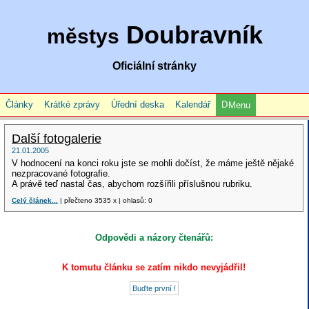
Doubravník
městys
Oficiální stránky
Články
Krátké zprávy
Úřední deska
Kalendář
Menu
Další fotogalerie
21.01.2005
V hodnocení na konci roku jste se mohli dočíst, že máme ještě nějaké
nezpracované fotografie.
A právě teď nastal čas, abychom rozšířili příslušnou rubriku.
Celý článek...
| přečteno 3535 x | ohlasů: 0
Odpovědi a názory čtenářů:
K tomutu článku se zatím nikdo nevyjádřil!