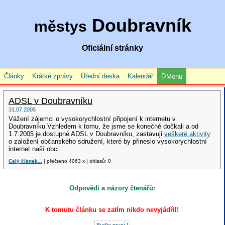
Doubravník
městys
Oficiální stránky
Články
Krátké zprávy
Úřední deska
Kalendář
Menu
ADSL v Doubravníku
31.07.2005
Vážení zájemci o vysokorychlostní připojení k internetu v
Doubravníku.Vzhledem k tomu, že jsme se konečně dočkali a od
1.7.2005 je dostupné ADSL v Doubravníku, zastavuji
veškeré aktivity
o založení občanského sdružení, které by přineslo vysokorychlostní
internet naší obci.
Celý článek...
| přečteno 4063 x | ohlasů: 0
Odpovědi a názory čtenářů:
K tomutu článku se zatím nikdo nevyjádřil!