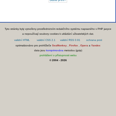
Tyto stránky byly vytvořeny prostřednictvím redakčního systému napsaného v PHP jazyce
a nepoužívají soubory cookies k ukládání uživatelských dat.
optimalizováno pro prohlížeče
SeaMonkey
,
Firefox
,
Opera
a
Yandex
data jsou
komprimována
metodou (gzip)
prohlášení o přístupnosti webu
© 2004 - 2026