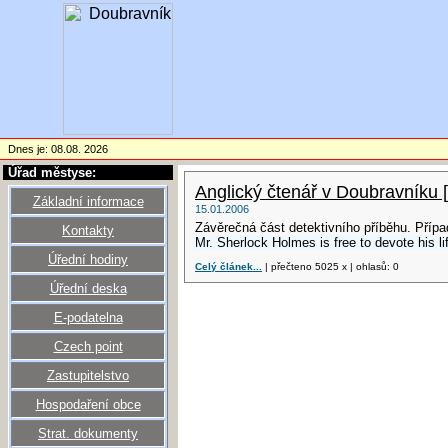
Dnes je: 08.08. 2026
Úřad městyse:
Anglický čtenář v Doubravníku 
Základní informace
15.01.2006
Závěrečná část detektivního příběhu. Případ
Kontakty
Mr. Sherlock Holmes is free to devote his li
Úřední hodiny
Celý článek...
| přečteno 5025 x | ohlasů: 0
Úřední deska
E-podatelna
Czech point
Zastupitelstvo
Hospodaření obce
Strat. dokumenty