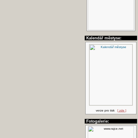
Kalendář městyse:
verze pro tisk
[ zde ]
Fotogalerie: