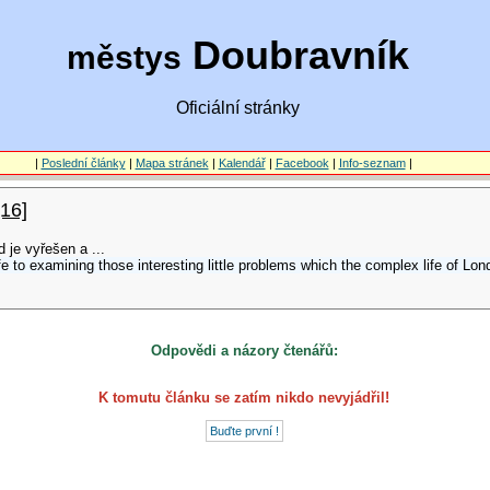
Doubravník
městys
Oficiální stránky
|
Poslední články
|
Mapa stránek
|
Kalendář
|
Facebook
|
Info-seznam
|
[16]
 je vyřešen a ...
fe to examining those interesting little problems which the complex life of Lond
Odpovědi a názory čtenářů:
K tomutu článku se zatím nikdo nevyjádřil!