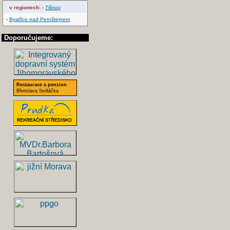
v regionech:
-
Tišnov
-
Bystřice nad Pernštejnem
Doporučujeme:
Restaurace a penzion
Břetislava Sedláčka