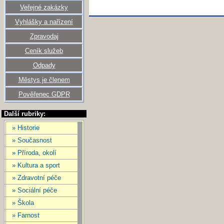
Veřejné zakázky
Vyhlášky a nařízení
Zpravodaj
Ceník služeb
Odpady
Městys je členem
Pověřenec GDPR
Další rubriky:
» Historie
» Současnost
» Příroda, okolí
» Kultura a sport
» Zdravotní péče
» Sociální péče
» Škola
» Farnost