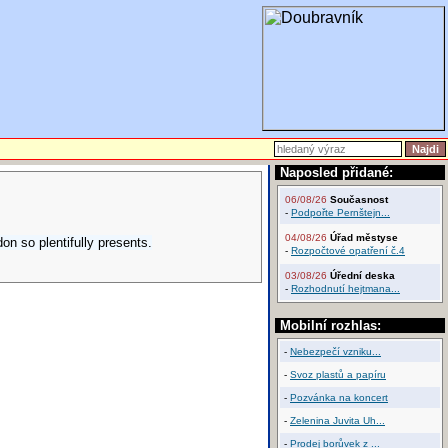
Naposled přidané:
06/08/26
Současnost
-
Podpořte Pernštejn...
04/08/26
Úřad městyse
on so plentifully presents.
-
Rozpočtové opatření č.4
03/08/26
Úřední deska
-
Rozhodnutí hejtmana...
Mobilní rozhlas:
-
Nebezpečí vzniku...
-
Svoz plastů a papíru
-
Pozvánka na koncert
-
Zelenina Juvita Uh...
-
Prodej borůvek z ...