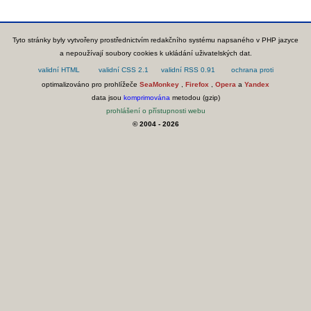
Tyto stránky byly vytvořeny prostřednictvím redakčního systému napsaného v PHP jazyce
a nepoužívají soubory cookies k ukládání uživatelských dat.
optimalizováno pro prohlížeče
SeaMonkey
,
Firefox
,
Opera
a
Yandex
data jsou
komprimována
metodou (gzip)
prohlášení o přístupnosti webu
© 2004 - 2026