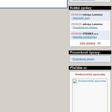
Krátké zprávy:
05/08/26
městys Lomnice
-
Historické vozy
05/08/26
městys Lomnice
-
Pozvánka na výstavu
05/08/26
STEINEX a.s.
-
Nabídka zaměstnání
Celý přehled
[4]
Pozemkové úpravy:
-
Pozemkové úpravy
Přečtěte si:
Doubravnický zpravodaj