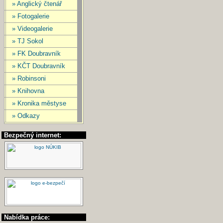
» Anglický čtenář
» Fotogalerie
» Videogalerie
» TJ Sokol
» FK Doubravník
» KČT Doubravník
» Robinsoni
» Knihovna
» Kronika městyse
» Odkazy
Bezpečný internet:
Nabídka práce: