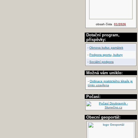
obsah čísla
01/2026
Dotační program,
příspěvky:
-
Obnova kultur. památek
-
Podpora sportu, kultury
-
Sociální podpora
Možná vám uniklo:
-
Ordinace praktického lékaře je
tímto uzavřena
Počasí:
Obecní geoportál: