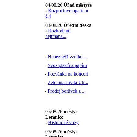
04/08/26
Úřad městyse
-
Rozpočtové opatření
č.4
03/08/26
Úřední deska
-
Rozhodnutí
hejtmana...
-
Nebezpečí vzniku...
-
Svoz plastů a papíru
-
Pozvánka na koncert
-
Zelenina Juvita Uh...
-
Prodej borůvek z ...
05/08/26
městys
Lomnice
-
Historické vozy
05/08/26
městys