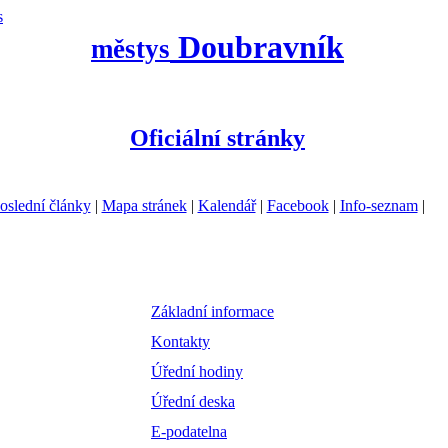
s
Doubravník
městys
Oficiální stránky
oslední články
|
Mapa stránek
|
Kalendář
|
Facebook
|
Info-seznam
|
Základní informace
Kontakty
Úřední hodiny
Úřední deska
E-podatelna