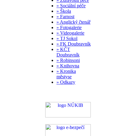
» Zdravotní péče
» Sociální péče
» Škola
» Farnost
» Anglický čtenář
» Fotogalerie
» Videogalerie
» TJ Sokol
» FK Doubravník
» KČT
Doubravník
» Robinsoni
» Knihovna
» Kronika
městyse
» Odkazy