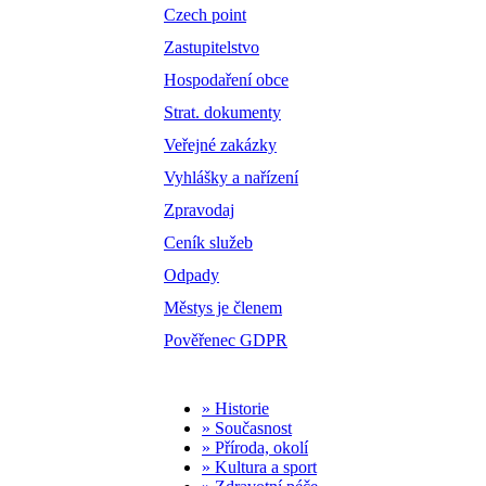
Czech point
Zastupitelstvo
Hospodaření obce
Strat. dokumenty
Veřejné zakázky
Vyhlášky a nařízení
Zpravodaj
Ceník služeb
Odpady
Městys je členem
Pověřenec GDPR
» Historie
» Současnost
» Příroda, okolí
» Kultura a sport