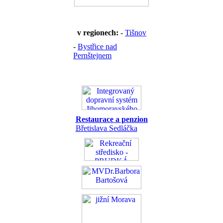
v regionech:
-
Tišnov
-
Bystřice nad
Pernštejnem
Restaurace a penzion
Břetislava Sedláčka