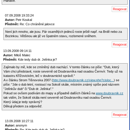
Pláňavě.
07.09.2008 19:33:24
Autor:
Petr Koukal
Předmět:
Re: Co chráněné jalovce
Není jich mnoho, ale jsou. Pár osamělých jedinců roste ještě např. na Brdě nebo za
Bozinkou. Většinou ale již ve špatném stavu, rozlomené sněhem.
13.09.2008 09:14:11
Autor:
Miloš Malec
Předmět:
Kde tedy dub dr. Jelínka je?
Zajímalo by mě, kde se zmíněný dub nachází. V tomto článku se píše: "Dub, který
Vám chci představit, roste severně od Doubravníka nad osadou Černvír. Tedy už na
katastru Křížovickém, leč v doubravnické správě."
A v článku Strom Tišnovska 2007 (
http://www.doubravnik.cz/view.php?cisloc...
) se
píše: "Jde o dub letní, rostoucí na Sokolí skále, místním známý spíše pod názvem
"Jelínkův dub" či "Dub dr. Jelínka"."
Pokud se ovšem podívám do mapy a případně dalších článků na
www.doubravnik.cz
tak vidím, že Sokolí skála není severně od Doubravníku nad osadou Černvír.
Který údaj je tedy správný?
Děkuji předem za odpověď.
13.09.2008 10:27:11
Autor:
anonym
Předmět:
Re: Kde tedy dub dr. Jelínka je?