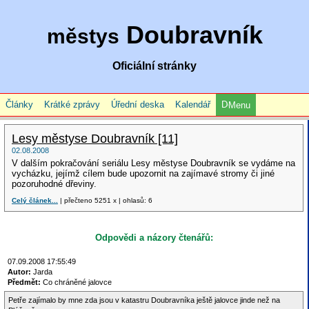
Doubravník
městys
Oficiální stránky
Články
Krátké zprávy
Úřední deska
Kalendář
Menu
Lesy městyse Doubravník [11]
02.08.2008
V dalším pokračování seriálu Lesy městyse Doubravník se vydáme na
vycházku, jejímž cílem bude upozornit na zajímavé stromy či jiné
pozoruhodné dřeviny.
Celý článek...
| přečteno 5251 x | ohlasů: 6
Odpovědi a názory čtenářů:
07.09.2008 17:55:49
Autor:
Jarda
Předmět:
Co chráněné jalovce
Petře zajímalo by mne zda jsou v katastru Doubravníka ještě jalovce jinde než na