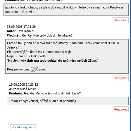
ja z toho clanku chapu, ze jde o dva rozdilne duby...Jelinkuv se nachazi u Prudke a
ten druhy u Cernvira
13.09.2008 17:21:39
Autor:
Petr Koukal
Předmět:
Re: Re: Kde tedy dub dr. Jelínka je?
Přesně tak, jedná se o dva rozdílné stromy. "Dub nad Černvírem" není "Dub Dr.
Jelínka."
Při pozornějším čtení lze k tomu snadno dojít.
Např. v závěru článku věta:
"
Na Jelínkův dub mu tedy schází do průměru celých 25cm.
"
Přeji pěkný den.
19.09.2008 14:23:12
Autor:
Miloš Malec
Předmět:
Re: Re: Re: Kde tedy dub dr. Jelínka je?
Děkuji za vysvětlení, příště budu číst pozorněji.