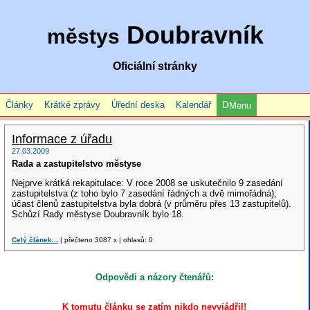
Doubravník
městys
Oficiální stránky
Články
Krátké zprávy
Úřední deska
Kalendář
Menu
Informace z úřadu
27.03.2009
Rada a zastupitelstvo městyse
Nejprve krátká rekapitulace: V roce 2008 se uskutečnilo 9 zasedání
zastupitelstva (z toho bylo 7 zasedání řádných a dvě mimořádná);
účast členů zastupitelstva byla dobrá (v průměru přes 13 zastupitelů).
Schůzí Rady městyse Doubravník bylo 18.
Celý článek...
| přečteno 3087 x | ohlasů: 0
Odpovědi a názory čtenářů:
K tomutu článku se zatím nikdo nevyjádřil!