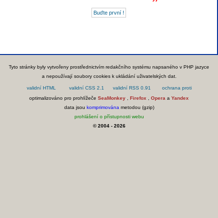
Tyto stránky byly vytvořeny prostřednictvím redakčního systému napsaného v PHP jazyce
a nepoužívají soubory cookies k ukládání uživatelských dat.
optimalizováno pro prohlížeče
SeaMonkey
,
Firefox
,
Opera
a
Yandex
data jsou
komprimována
metodou (gzip)
prohlášení o přístupnosti webu
© 2004 - 2026