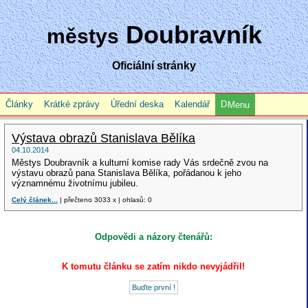
Doubravník
městys
Oficiální stránky
Články
Krátké zprávy
Úřední deska
Kalendář
Menu
Výstava obrazů Stanislava Bělíka
04.10.2014
Městys Doubravník a kulturní komise rady Vás srdečně zvou na
výstavu obrazů pana Stanislava Bělíka, pořádanou k jeho
významnému životnímu jubileu.
Celý článek...
| přečteno 3033 x | ohlasů: 0
Odpovědi a názory čtenářů:
K tomutu článku se zatím nikdo nevyjádřil!