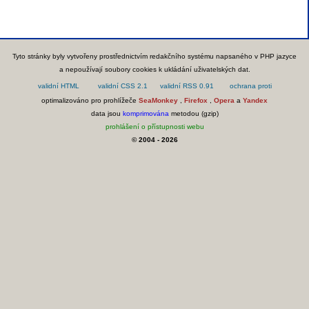
Tyto stránky byly vytvořeny prostřednictvím redakčního systému napsaného v PHP jazyce
a nepoužívají soubory cookies k ukládání uživatelských dat.
optimalizováno pro prohlížeče
SeaMonkey
,
Firefox
,
Opera
a
Yandex
data jsou
komprimována
metodou (gzip)
prohlášení o přístupnosti webu
© 2004 - 2026