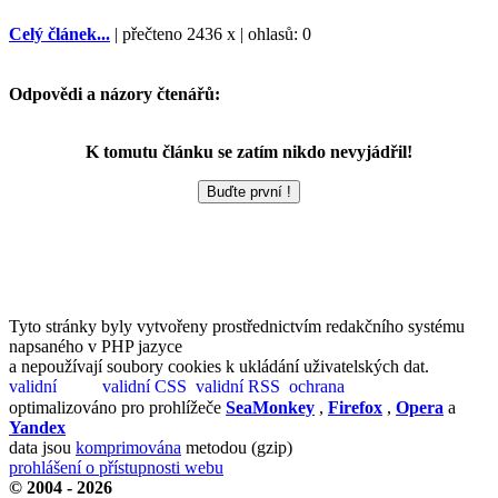
Celý článek...
| přečteno 2436 x | ohlasů: 0
Odpovědi a názory čtenářů:
K tomutu článku se zatím nikdo nevyjádřil!
Tyto stránky byly vytvořeny prostřednictvím redakčního systému
napsaného v PHP jazyce
a nepoužívají soubory cookies k ukládání uživatelských dat.
optimalizováno pro prohlížeče
SeaMonkey
,
Firefox
,
Opera
a
Yandex
data jsou
komprimována
metodou (gzip)
prohlášení o přístupnosti webu
© 2004 - 2026