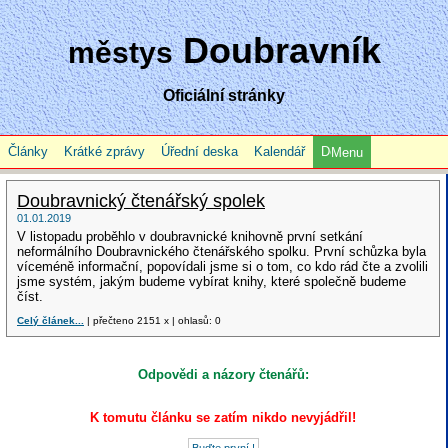
Doubravník
městys
Oficiální stránky
Články
Krátké zprávy
Úřední deska
Kalendář
Menu
Doubravnický čtenářský spolek
01.01.2019
V listopadu proběhlo v doubravnické knihovně první setkání
neformálního Doubravnického čtenářského spolku. První schůzka byla
víceméně informační, popovídali jsme si o tom, co kdo rád čte a zvolili
jsme systém, jakým budeme vybírat knihy, které společně budeme
číst.
Celý článek...
| přečteno 2151 x | ohlasů: 0
Odpovědi a názory čtenářů:
K tomutu článku se zatím nikdo nevyjádřil!