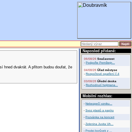
Naposled přidané:
06/08/26
Současnost
-
Podpořte Pernštejn...
usí hned dvakrát. A přitom budou doufat, že
04/08/26
Úřad městyse
-
Rozpočtové opatření č.4
03/08/26
Úřední deska
-
Rozhodnutí hejtmana...
Mobilní rozhlas:
-
Nebezpečí vzniku...
-
Svoz plastů a papíru
-
Pozvánka na koncert
-
Zelenina Juvita Uh...
-
Prodej borůvek z ...