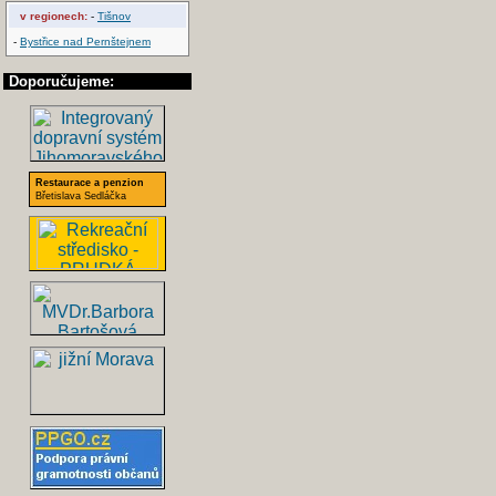
v regionech:
-
Tišnov
-
Bystřice nad Pernštejnem
Doporučujeme:
Restaurace a penzion
Břetislava Sedláčka