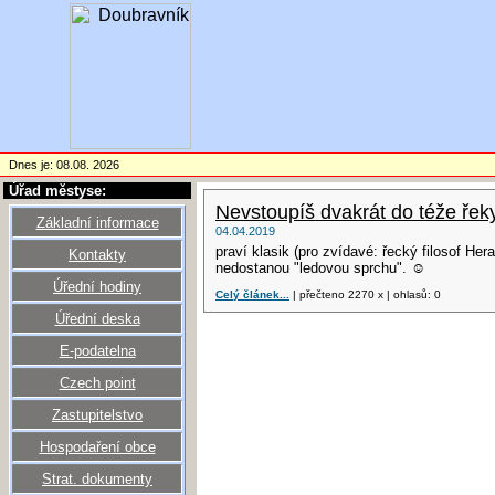
Dnes je: 08.08. 2026
Úřad městyse:
Nevstoupíš dvakrát do téže řeky
Základní informace
04.04.2019
praví klasik (pro zvídavé: řecký filosof Her
Kontakty
nedostanou "ledovou sprchu". ☺
Úřední hodiny
Celý článek...
| přečteno 2270 x | ohlasů: 0
Úřední deska
E-podatelna
Czech point
Zastupitelstvo
Hospodaření obce
Strat. dokumenty