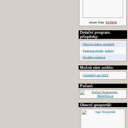
obsah čísla
01/2026
Dotační program,
příspěvky:
-
Obnova kultur. památek
-
Podpora sportu, kultury
-
Sociální podpora
Možná vám uniklo:
-
Včelařský rok 2023
Počasí:
Obecní geoportál: