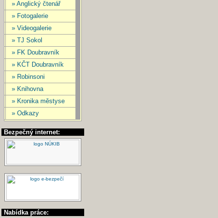
» Anglický čtenář
» Fotogalerie
» Videogalerie
» TJ Sokol
» FK Doubravník
» KČT Doubravník
» Robinsoni
» Knihovna
» Kronika městyse
» Odkazy
Bezpečný internet:
Nabídka práce: