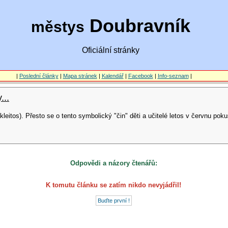
Doubravník
městys
Oficiální stránky
|
Poslední články
|
Mapa stránek
|
Kalendář
|
Facebook
|
Info-seznam
|
...
akleitos). Přesto se o tento symbolický "čin" děti a učitelé letos v červnu pok
Odpovědi a názory čtenářů:
K tomutu článku se zatím nikdo nevyjádřil!