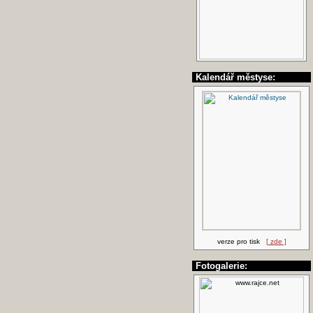
Kalendář městyse:
verze pro tisk
[ zde ]
Fotogalerie: