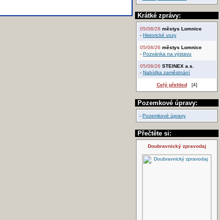
Krátké zprávy:
05/08/26
městys Lomnice
-
Historické vozy
05/08/26
městys Lomnice
-
Pozvánka na výstavu
05/08/26
STEINEX a.s.
-
Nabídka zaměstnání
Celý přehled
[4]
Pozemkové úpravy:
-
Pozemkové úpravy
Přečtěte si:
Doubravnický zpravodaj