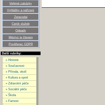
Veřejné zakázky
Vyhlášky a nařízení
Zpravodaj
Ceník služeb
Odpady
Městys je členem
Pověřenec GDPR
Další rubriky:
» Historie
» Současnost
» Příroda, okolí
» Kultura a sport
» Zdravotní péče
» Sociální péče
» Škola
» Farnost