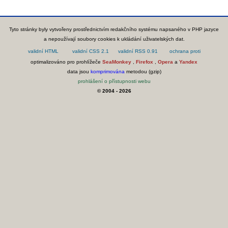
Tyto stránky byly vytvořeny prostřednictvím redakčního systému napsaného v PHP jazyce
a nepoužívají soubory cookies k ukládání uživatelských dat.
optimalizováno pro prohlížeče
SeaMonkey
,
Firefox
,
Opera
a
Yandex
data jsou
komprimována
metodou (gzip)
prohlášení o přístupnosti webu
© 2004 - 2026