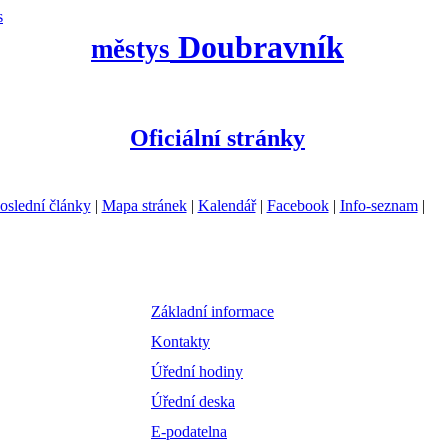
s
Doubravník
městys
Oficiální stránky
oslední články
|
Mapa stránek
|
Kalendář
|
Facebook
|
Info-seznam
|
Základní informace
Kontakty
Úřední hodiny
Úřední deska
E-podatelna