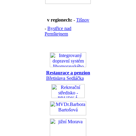
v regionech:
-
Tišnov
-
Bystřice nad
Pernštejnem
Restaurace a penzion
Břetislava Sedláčka