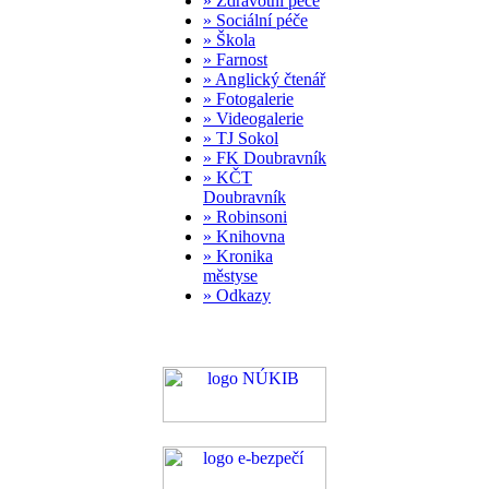
» Zdravotní péče
» Sociální péče
» Škola
» Farnost
» Anglický čtenář
» Fotogalerie
» Videogalerie
» TJ Sokol
» FK Doubravník
» KČT
Doubravník
» Robinsoni
» Knihovna
» Kronika
městyse
» Odkazy