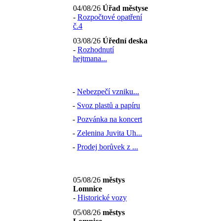
04/08/26
Úřad městyse
-
Rozpočtové opatření
č.4
03/08/26
Úřední deska
-
Rozhodnutí
hejtmana...
-
Nebezpečí vzniku...
-
Svoz plastů a papíru
-
Pozvánka na koncert
-
Zelenina Juvita Uh...
-
Prodej borůvek z ...
05/08/26
městys
Lomnice
-
Historické vozy
05/08/26
městys