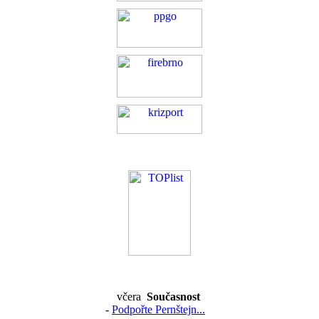
včera
Současnost
-
Podpořte Pernštejn...