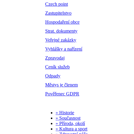
Czech point
Zastupitelstvo
Hospodaření obce
Strat. dokumenty
Veřejné zakázky
Vyhlášky a nařízení
Zpravodaj
Ceník služeb
Odpady
Městys je členem
Pověřenec GDPR
» Historie
» Současnost
» Příroda, okolí
» Kultura a sport