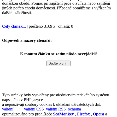
donáškou obědů. Pomoc při zajištění péče o zvířata nebo zajištění
jiných potřeb chodu domácnosti. Případně pomůžeme s vyřízením
dalších záležitostí.
Celý článek...
| přečteno 3169 x | ohlasů: 0
Odpovědi a názory čtenářů:
K tomutu článku se zatím nikdo nevyjádřil!
Tyto stránky byly vytvořeny prostřednictvím redakčního systému
napsaného v PHP jazyce
a nepoužívají soubory cookies k ukládání uživatelských dat.
optimalizováno pro prohlížeče
SeaMonkey
,
Firefox
,
Opera
a