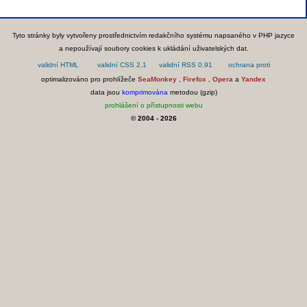
Tyto stránky byly vytvořeny prostřednictvím redakčního systému napsaného v PHP jazyce
a nepoužívají soubory cookies k ukládání uživatelských dat.
optimalizováno pro prohlížeče
SeaMonkey
,
Firefox
,
Opera
a
Yandex
data jsou
komprimována
metodou (gzip)
prohlášení o přístupnosti webu
© 2004 - 2026