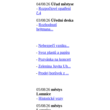
04/08/26
Úřad městyse
-
Rozpočtové opatření
č.4
03/08/26
Úřední deska
-
Rozhodnutí
hejtmana...
-
Nebezpečí vzniku...
-
Svoz plastů a papíru
-
Pozvánka na koncert
-
Zelenina Juvita Uh...
-
Prodej borůvek z ...
05/08/26
městys
Lomnice
-
Historické vozy
05/08/26
městys