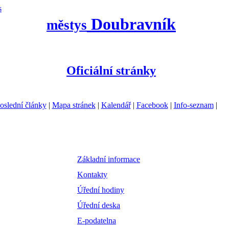
s
Doubravník
městys
Oficiální stránky
oslední články
|
Mapa stránek
|
Kalendář
|
Facebook
|
Info-seznam
|
Základní informace
Kontakty
Úřední hodiny
Úřední deska
E-podatelna