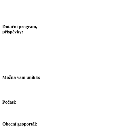
Dotační program,
příspěvky:
Možná vám uniklo:
Počasí:
Obecní geoportál: