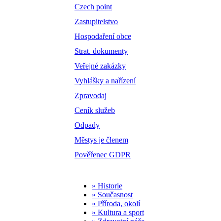
Czech point
Zastupitelstvo
Hospodaření obce
Strat. dokumenty
Veřejné zakázky
Vyhlášky a nařízení
Zpravodaj
Ceník služeb
Odpady
Městys je členem
Pověřenec GDPR
» Historie
» Současnost
» Příroda, okolí
» Kultura a sport