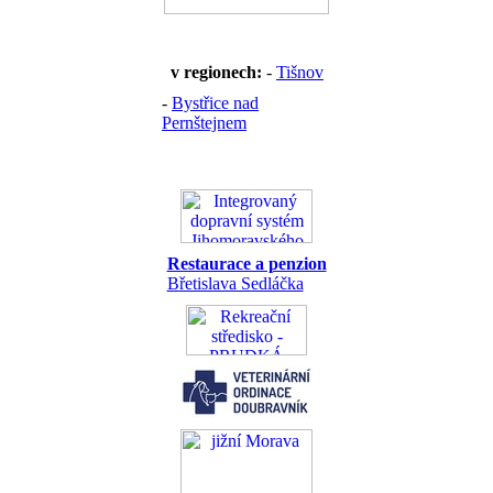
v regionech:
-
Tišnov
-
Bystřice nad
Pernštejnem
Restaurace a penzion
Břetislava Sedláčka