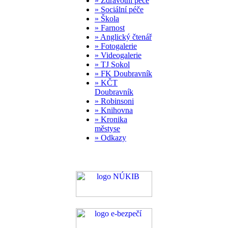
» Zdravotní péče
» Sociální péče
» Škola
» Farnost
» Anglický čtenář
» Fotogalerie
» Videogalerie
» TJ Sokol
» FK Doubravník
» KČT
Doubravník
» Robinsoni
» Knihovna
» Kronika
městyse
» Odkazy