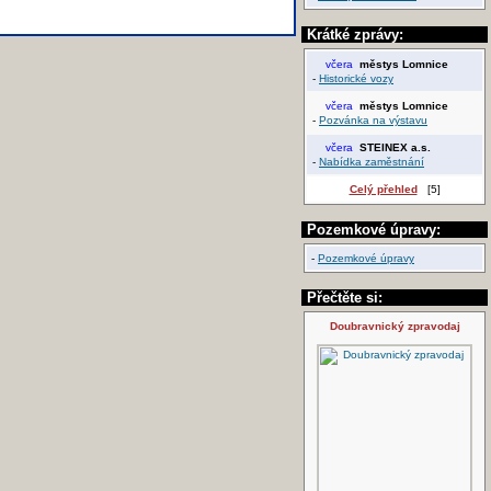
Krátké zprávy:
včera
městys Lomnice
-
Historické vozy
včera
městys Lomnice
-
Pozvánka na výstavu
včera
STEINEX a.s.
-
Nabídka zaměstnání
Celý přehled
[5]
Pozemkové úpravy:
-
Pozemkové úpravy
Přečtěte si:
Doubravnický zpravodaj