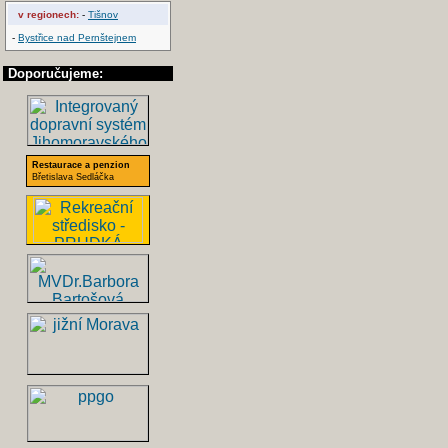
v regionech:
-
Tišnov
-
Bystřice nad Pernštejnem
Doporučujeme:
Restaurace a penzion
Břetislava Sedláčka