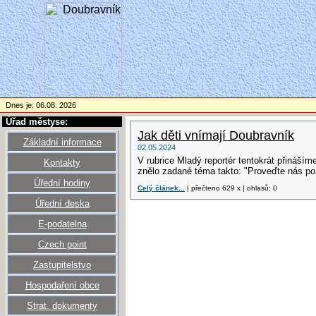
Dnes je: 06.08. 2026
Úřad městyse:
Jak děti vnímají Doubravník
Základní informace
02.05.2024
V rubrice Mladý reportér tentokrát přináším
Kontakty
znělo zadané téma takto: "Proveďte nás po
Úřední hodiny
Celý článek...
| přečteno 629 x | ohlasů: 0
Úřední deska
E-podatelna
Czech point
Zastupitelstvo
Hospodaření obce
Strat. dokumenty