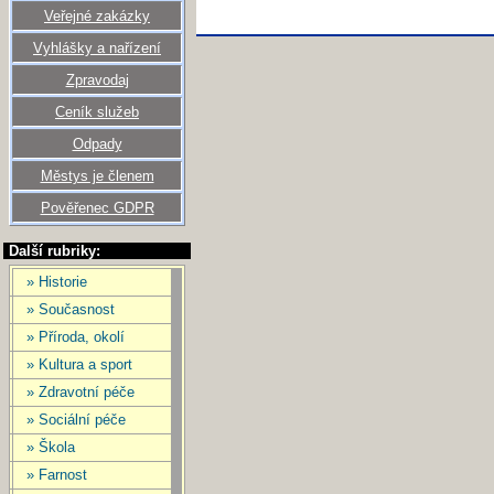
Veřejné zakázky
Vyhlášky a nařízení
Zpravodaj
Ceník služeb
Odpady
Městys je členem
Pověřenec GDPR
Další rubriky:
» Historie
» Současnost
» Příroda, okolí
» Kultura a sport
» Zdravotní péče
» Sociální péče
» Škola
» Farnost