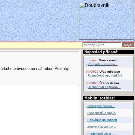
Naposled přidané:
dnes
Současnost
-
Podpořte Pernštejn...
krátkého průvodce po naší obci. Přesněji
04/08/26
Úřad městyse
-
Rozpočtové opatření č.4
03/08/26
Úřední deska
-
Rozhodnutí hejtmana...
Mobilní rozhlas:
-
Nebezpečí vzniku...
-
Svoz plastů a papíru
-
Pozvánka na koncert
-
Zelenina Juvita Uh...
-
Prodej borůvek z ...