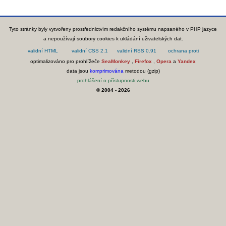
Tyto stránky byly vytvořeny prostřednictvím redakčního systému napsaného v PHP jazyce
a nepoužívají soubory cookies k ukládání uživatelských dat.
optimalizováno pro prohlížeče
SeaMonkey
,
Firefox
,
Opera
a
Yandex
data jsou
komprimována
metodou (gzip)
prohlášení o přístupnosti webu
© 2004 - 2026