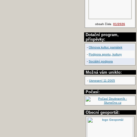
obsah čísla
01/2026
Dotační program,
příspěvky:
-
Obnova kultur. památek
-
Podpora sportu, kultury
-
Sociální podpora
Možná vám uniklo:
-
Usnesení 11-2005
Počasí:
Obecní geoportál: