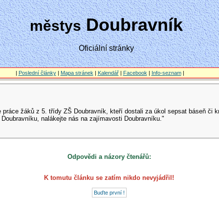
Doubravník
městys
Oficiální stránky
|
Poslední články
|
Mapa stránek
|
Kalendář
|
Facebook
|
Info-seznam
|
e práce žáků z 5. třídy ZŠ Doubravník, kteří dostali za úkol sepsat báseň či 
 Doubravníku, nalákejte nás na zajímavosti Doubravníku."
Odpovědi a názory čtenářů:
K tomutu článku se zatím nikdo nevyjádřil!