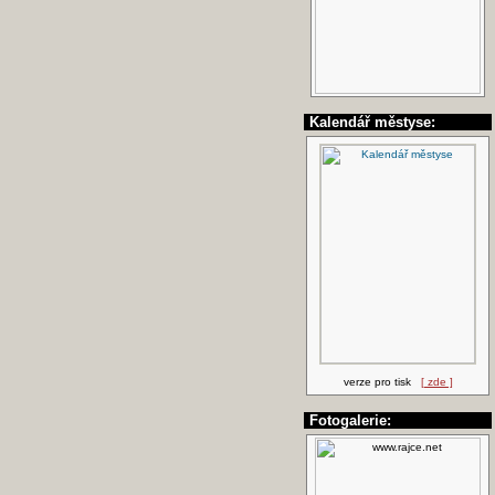
Kalendář městyse:
verze pro tisk
[ zde ]
Fotogalerie: