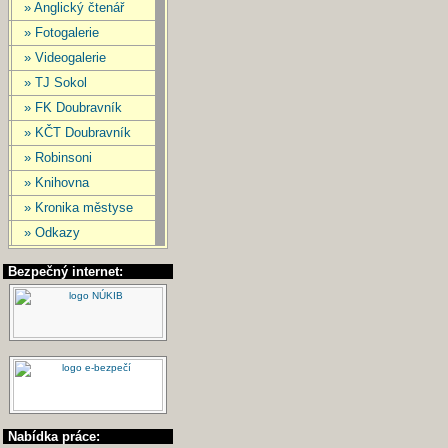
» Anglický čtenář
» Fotogalerie
» Videogalerie
» TJ Sokol
» FK Doubravník
» KČT Doubravník
» Robinsoni
» Knihovna
» Kronika městyse
» Odkazy
Bezpečný internet:
Nabídka práce: