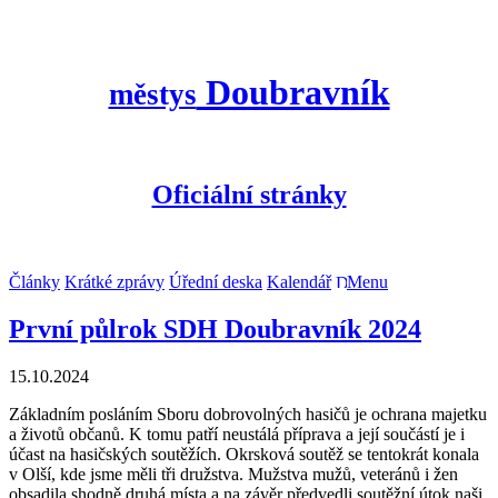
Doubravník
městys
Oficiální stránky
Články
Krátké zprávy
Úřední deska
Kalendář
Menu
První půlrok SDH Doubravník 2024
15.10.2024
Základním posláním Sboru dobrovolných hasičů je ochrana majetku
a životů občanů. K tomu patří neustálá příprava a její součástí je i
účast na hasičských soutěžích. Okrsková soutěž se tentokrát konala
v Olší, kde jsme měli tři družstva. Mužstva mužů, veteránů i žen
obsadila shodně druhá místa a na závěr předvedli soutěžní útok naši