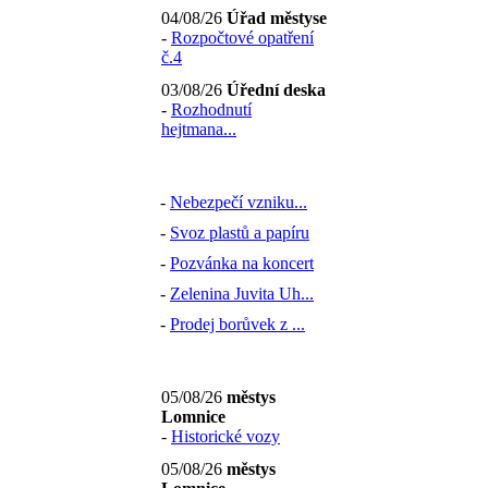
04/08/26
Úřad městyse
-
Rozpočtové opatření
č.4
03/08/26
Úřední deska
-
Rozhodnutí
hejtmana...
-
Nebezpečí vzniku...
-
Svoz plastů a papíru
-
Pozvánka na koncert
-
Zelenina Juvita Uh...
-
Prodej borůvek z ...
05/08/26
městys
Lomnice
-
Historické vozy
05/08/26
městys