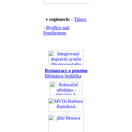
v regionech:
-
Tišnov
-
Bystřice nad
Pernštejnem
Restaurace a penzion
Břetislava Sedláčka