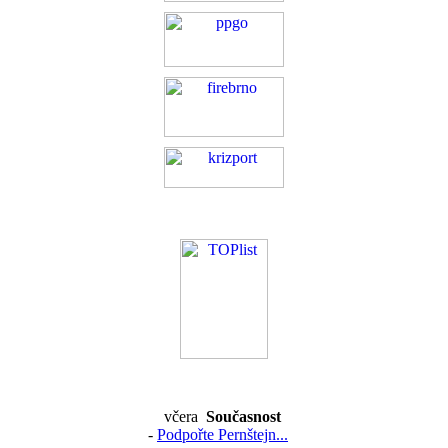
včera
Současnost
-
Podpořte Pernštejn...