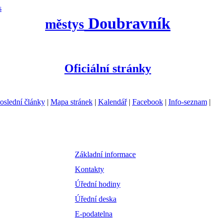
s
Doubravník
městys
Oficiální stránky
oslední články
|
Mapa stránek
|
Kalendář
|
Facebook
|
Info-seznam
|
Základní informace
Kontakty
Úřední hodiny
Úřední deska
E-podatelna