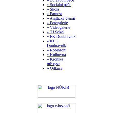
» Zdravotní péče
» Sociální péče
» Škola
» Farnost
» Anglický čtenář
» Fotogalerie
» Videogalerie
» TJ Sokol
» FK Doubravník
» KČT
Doubravník
» Robinsoni
» Knihovna
» Kronika
městyse
» Odkazy