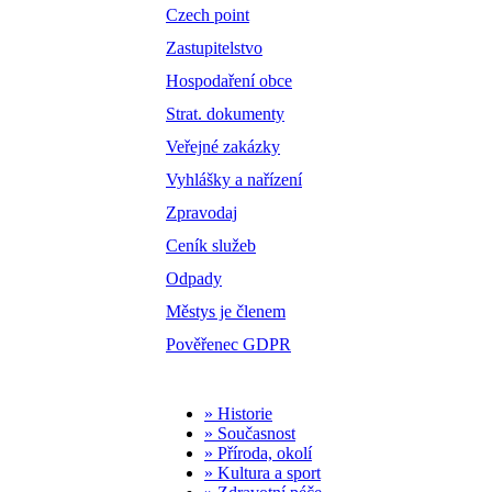
Czech point
Zastupitelstvo
Hospodaření obce
Strat. dokumenty
Veřejné zakázky
Vyhlášky a nařízení
Zpravodaj
Ceník služeb
Odpady
Městys je členem
Pověřenec GDPR
» Historie
» Současnost
» Příroda, okolí
» Kultura a sport