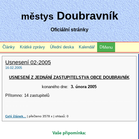
Doubravník
městys
Oficiální stránky
Články
Krátké zprávy
Úřední deska
Kalendář
Menu
Usnesení 02-2005
16.02.2005
USNESENÍ Z JEDNÁNÍ ZASTUPITELSTVA OBCE DOUBRAVNÍK
konaného dne:
3. února 2005
Přítomno: 14 zastupitelů
..... ..... ..... ..... ..... ..... ..... ..... ..... ..... ..... ..... ..... ..... ..... ..... .....
..... . ..... .....
Celý článek...
| přečteno 3578 x | ohlasů: 0
Vaše připomínka: