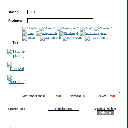
Jméno:
Předmět:
Text:
Max. počet znaků:
1500
Napsáno:
0
Zbývá:
1500
kontrolní kód
přepište sem:
a zprávu můžete