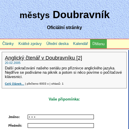
Doubravník
městys
Oficiální stránky
Články
Krátké zprávy
Úřední deska
Kalendář
Menu
Anglický čtenář v Doubravníku [2]
20.02.2005
Další pokračování našeho seriálu pro příznivce anglického jazyka.
Nejdříve se podíváme na piknik a potom si něco povíme o počítačové
klávesnici.
Celý článek...
| přečteno 6003 x | ohlasů: 1
Vaše připomínka:
Jméno:
Předmět: