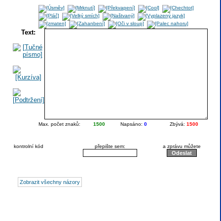
Text:
Max. počet znaků:
1500
Napsáno:
0
Zbývá:
1500
kontrolní kód
přepište sem:
a zprávu můžete