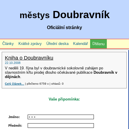
Doubravník
městys
Oficiální stránky
Články
Krátké zprávy
Úřední deska
Kalendář
Menu
Kniha o Doubravníku
22.10.2008
V neděli 19. října byl v doubravnické sokolovně zahájen po
slavnostním křtu prodej dlouho očekávané publikace
Doubravník v
dějinách
.
Celý článek...
| přečteno 6759 x | ohlasů: 0
Vaše připomínka:
Jméno:
Předmět: