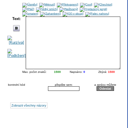
Text:
Max. počet znaků:
1500
Napsáno:
0
Zbývá:
1500
kontrolní kód
přepište sem:
a zprávu můžete