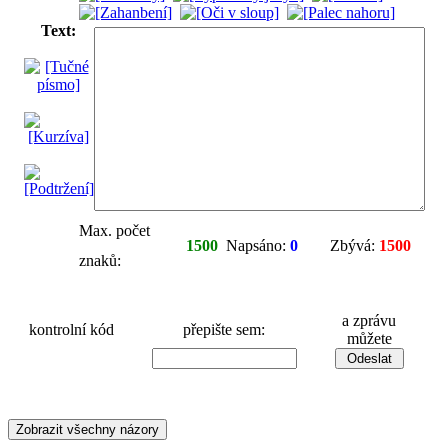
Text:
Max. počet
1500
Napsáno:
0
Zbývá:
1500
znaků:
a zprávu
kontrolní kód
přepište sem:
můžete