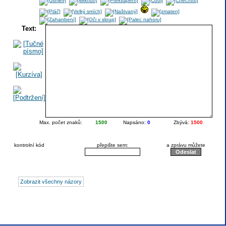
Text:
Max. počet znaků:
1500
Napsáno:
0
Zbývá:
1500
kontrolní kód
přepište sem:
a zprávu můžete