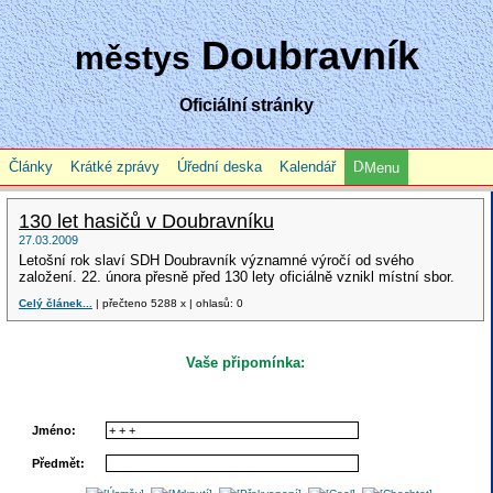
Doubravník
městys
Oficiální stránky
Články
Krátké zprávy
Úřední deska
Kalendář
Menu
130 let hasičů v Doubravníku
27.03.2009
Letošní rok slaví SDH Doubravník významné výročí od svého
založení. 22. února přesně před 130 lety oficiálně vznikl místní sbor.
Celý článek...
| přečteno 5288 x | ohlasů: 0
Vaše připomínka:
Jméno:
Předmět: