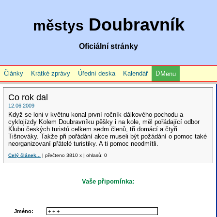
Doubravník
městys
Oficiální stránky
Články
Krátké zprávy
Úřední deska
Kalendář
Menu
Co rok dal
12.06.2009
Když se loni v květnu konal první ročník dálkového pochodu a
cyklojízdy Kolem Doubravníku pěšky i na kole, měl pořádající odbor
Klubu českých turistů celkem sedm členů, tři domácí a čtyři
Tišnováky. Takže při pořádání akce museli být požádání o pomoc také
neorganizovaní přátelé turistiky. A ti pomoc neodmítli.
Celý článek...
| přečteno 3810 x | ohlasů: 0
Vaše připomínka:
Jméno: