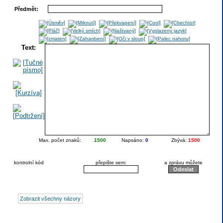
Předmět:
Text:
Max. počet znaků:
1500
Napsáno:
0
Zbývá:
1500
kontrolní kód
přepište sem:
a zprávu můžete