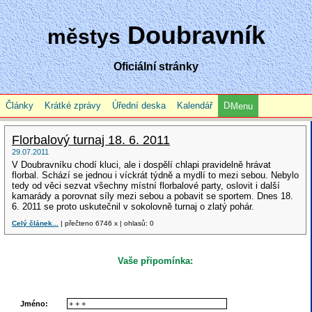
Doubravník
městys
Oficiální stránky
Články
Krátké zprávy
Úřední deska
Kalendář
Menu
Florbalový turnaj 18. 6. 2011
29.07.2011
V Doubravníku chodí kluci, ale i dospělí chlapi pravidelně hrávat
florbal. Schází se jednou i víckrát týdně a mydlí to mezi sebou. Nebylo
tedy od věci sezvat všechny místní florbalové party, oslovit i další
kamarády a porovnat síly mezi sebou a pobavit se sportem. Dnes 18.
6. 2011 se proto uskutečnil v sokolovně turnaj o zlatý pohár.
Celý článek...
| přečteno 6746 x | ohlasů: 0
Vaše připomínka:
Jméno: