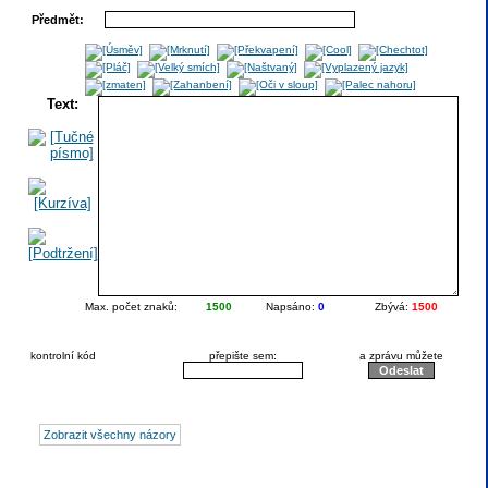
Předmět:
Text:
Max. počet znaků:
1500
Napsáno:
0
Zbývá:
1500
kontrolní kód
přepište sem:
a zprávu můžete