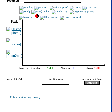
Předmět:
Text:
Max. počet znaků:
1500
Napsáno:
0
Zbývá:
1500
kontrolní kód
přepište sem:
a zprávu můžete