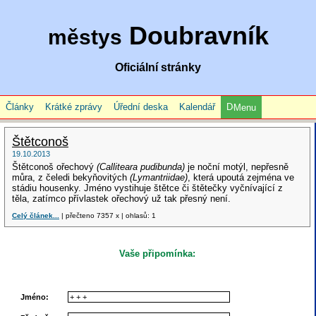
Doubravník
městys
Oficiální stránky
Články
Krátké zprávy
Úřední deska
Kalendář
Menu
Štětconoš
19.10.2013
Štětconoš ořechový
(Calliteara pudibunda)
je noční motýl, nepřesně
můra, z čeledi bekyňovitých
(Lymantriidae)
, která upoutá zejména ve
stádiu housenky. Jméno vystihuje štětce či štětečky vyčnívající z
těla, zatímco přívlastek ořechový už tak přesný není.
Celý článek...
| přečteno 7357 x | ohlasů: 1
Vaše připomínka:
Jméno: