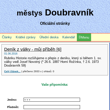
Doubravník
městys
Oficiální stránky
Články
Krátké zprávy
Úřední deska
Kalendář
Menu
Deník z války - můj příběh [6]
01.06.2016
Rubriku Historie rozšiřujeme o přepis z deníku, který si během 1. sv.
války vedl Josef Novotný (* 26.6. 1887 Horní Rožínka, † 2.6. 1973
Doubravník 59)
Celý článek...
| přečteno 2933 x | ohlasů: 0
Vaše připomínka:
Jméno:
Předmět: