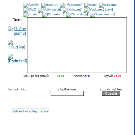
Text:
Max. počet znaků:
1500
Napsáno:
0
Zbývá:
1500
kontrolní kód
přepište sem:
a zprávu můžete