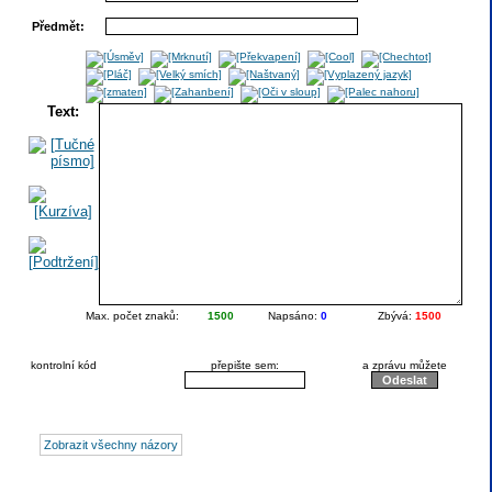
Předmět:
Text:
Max. počet znaků:
1500
Napsáno:
0
Zbývá:
1500
kontrolní kód
přepište sem:
a zprávu můžete