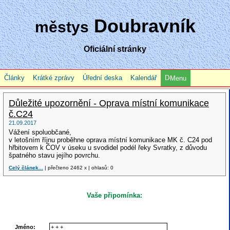
Doubravník
městys
Oficiální stránky
Články
Krátké zprávy
Úřední deska
Kalendář
Menu
Důležité upozornění - Oprava místní komunikace
č.C24
21.09.2017
Vážení spoluobčané,
v letošním říjnu proběhne oprava místní komunikace MK č. C24 pod
hřbitovem k ČOV v úseku u svodidel podél řeky Svratky, z důvodu
špatného stavu jejího povrchu.
Celý článek...
| přečteno 2462 x | ohlasů: 0
Vaše připomínka:
Jméno: