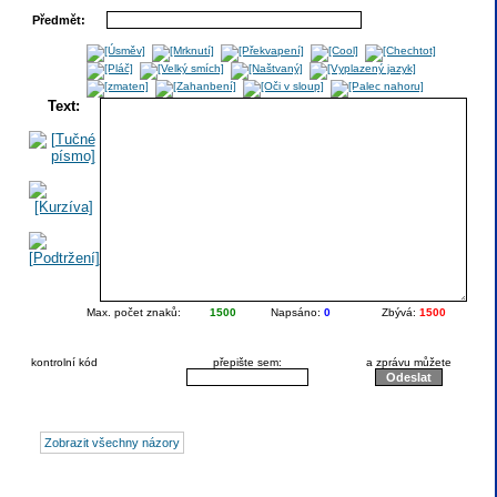
Předmět:
Text:
Max. počet znaků:
1500
Napsáno:
0
Zbývá:
1500
kontrolní kód
přepište sem:
a zprávu můžete