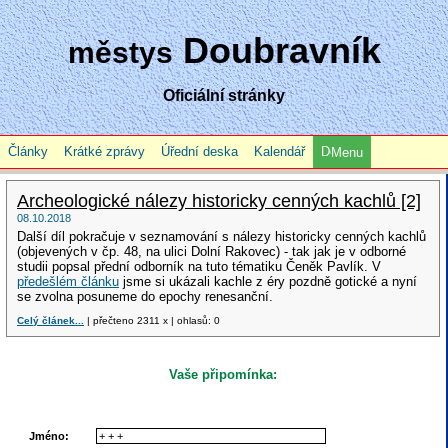
Doubravník
městys
Oficiální stránky
Články
Krátké zprávy
Úřední deska
Kalendář
Menu
Archeologické nálezy historicky cenných kachlů [2]
08.10.2018
Další díl pokračuje v seznamování s nálezy historicky cenných kachlů
(objevených v čp. 48, na ulici Dolní Rakovec) - tak jak je v odborné
studii popsal přední odborník na tuto tématiku Čeněk Pavlík. V
předešlém článku
jsme si ukázali kachle z éry pozdně gotické a nyní
se zvolna posuneme do epochy renesanční.
Celý článek...
| přečteno 2311 x | ohlasů: 0
Vaše připomínka:
Jméno: