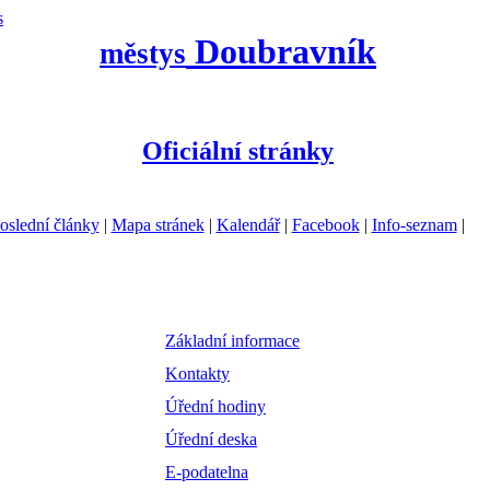
s
Doubravník
městys
Oficiální stránky
oslední články
|
Mapa stránek
|
Kalendář
|
Facebook
|
Info-seznam
|
Základní informace
Kontakty
Úřední hodiny
Úřední deska
E-podatelna