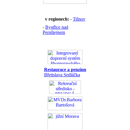
v regionech:
-
Tišnov
-
Bystřice nad
Pernštejnem
Restaurace a penzion
Břetislava Sedláčka