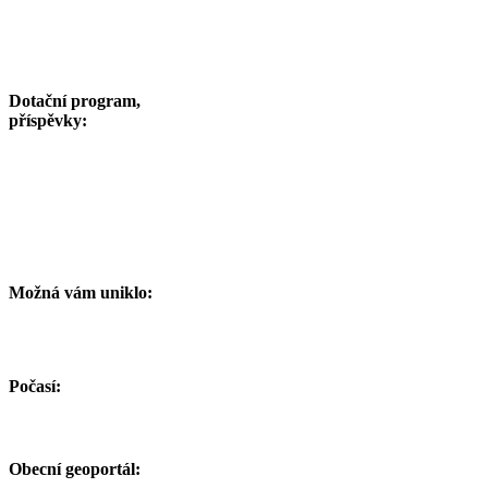
Dotační program,
příspěvky:
Možná vám uniklo:
Počasí:
Obecní geoportál: