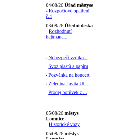
04/08/26
Úřad městyse
-
Rozpočtové opatření
č.4
03/08/26
Úřední deska
-
Rozhodnutí
hejtmana...
-
Nebezpečí vzniku...
-
Svoz plastů a papíru
-
Pozvánka na koncert
-
Zelenina Juvita Uh...
-
Prodej borůvek z ...
05/08/26
městys
Lomnice
-
Historické vozy
05/08/26
městys