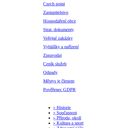
Czech point
Zastupitelstvo
Hospodaření obce
Strat. dokumenty
Veřejné zakázky
Vyhlášky a nařízení
Zpravodaj
Ceník služeb
Odpady
Městys je členem
Pověřenec GDPR
» Historie
» Současnost
» Příroda, okolí
» Kultura a sport