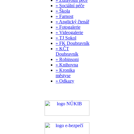
» Zdravotní péče
» Sociální péče
» Škola
» Farnost
» Anglický čtenář
» Fotogalerie
» Videogalerie
» TJ Sokol
» FK Doubravník
» KČT
Doubravník
» Robinsoni
» Knihovna
» Kronika
městyse
» Odkazy