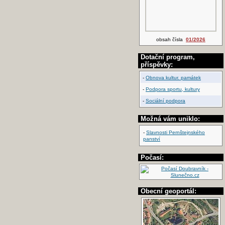
obsah čísla
01/2026
Dotační program,
příspěvky:
-
Obnova kultur. památek
-
Podpora sportu, kultury
-
Sociální podpora
Možná vám uniklo:
-
Slavnosti Pernštejnského
panství
Počasí:
Obecní geoportál: