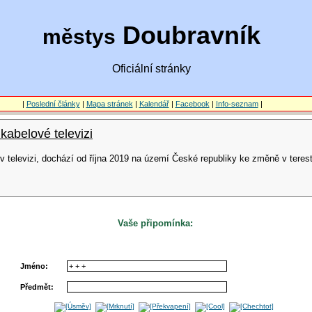
Doubravník
městys
Oficiální stránky
|
Poslední články
|
Mapa stránek
|
Kalendář
|
Facebook
|
Info-seznam
|
abelové televizi
 v televizi, dochází od října 2019 na území České republiky ke změně v teres
Vaše připomínka:
Jméno:
Předmět: