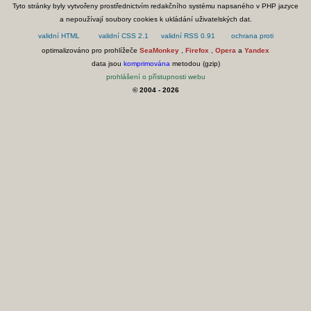
Tyto stránky byly vytvořeny prostřednictvím redakčního systému napsaného v PHP jazyce
a nepoužívají soubory cookies k ukládání uživatelských dat.
optimalizováno pro prohlížeče
SeaMonkey
,
Firefox
,
Opera
a
Yandex
data jsou
komprimována
metodou (gzip)
prohlášení o přístupnosti webu
© 2004 - 2026