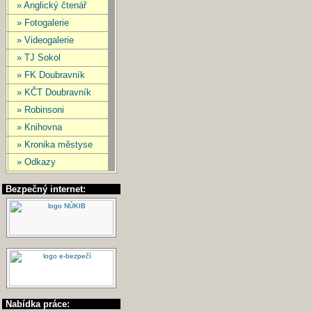
» Anglický čtenář
» Fotogalerie
» Videogalerie
» TJ Sokol
» FK Doubravník
» KČT Doubravník
» Robinsoni
» Knihovna
» Kronika městyse
» Odkazy
Bezpečný internet:
Nabídka práce: