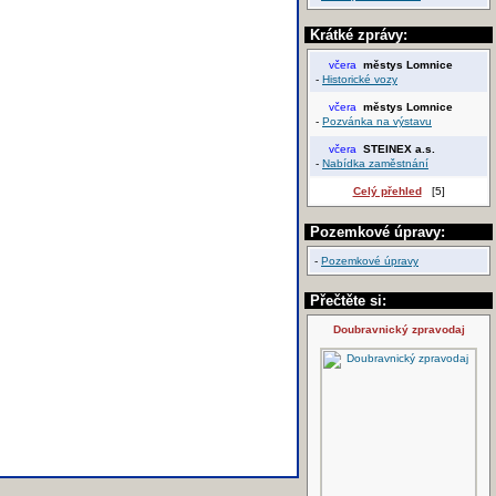
Krátké zprávy:
včera
městys Lomnice
-
Historické vozy
včera
městys Lomnice
-
Pozvánka na výstavu
včera
STEINEX a.s.
-
Nabídka zaměstnání
Celý přehled
[5]
Pozemkové úpravy:
-
Pozemkové úpravy
Přečtěte si:
Doubravnický zpravodaj