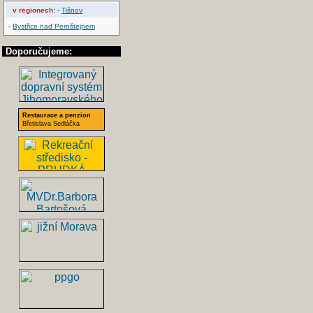
v regionech:
-
Tišnov
-
Bystřice nad Pernštejnem
Doporučujeme:
Restaurace a penzion
Břetislava Sedláčka