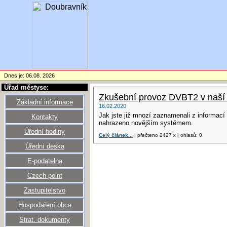
Dnes je: 06.08. 2026
Úřad městyse:
Zkušební provoz DVBT2 v naší k
Základní informace
16.02.2020
Jak jste již mnozí zaznamenali z informací
Kontakty
nahrazeno novějším systémem.
Úřední hodiny
Celý článek...
| přečteno 2427 x | ohlasů: 0
Úřední deska
E-podatelna
Czech point
Zastupitelstvo
Hospodaření obce
Strat. dokumenty