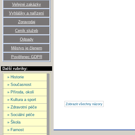
Veřejné zakázky
Vyhlášky a nařízení
Zpravodaj
Ceník služeb
Odpady
Městys je členem
Pověřenec GDPR
Další rubriky:
» Historie
» Současnost
» Příroda, okolí
» Kultura a sport
» Zdravotní péče
» Sociální péče
» Škola
» Farnost