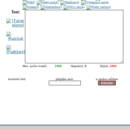
Text:
Max. počet znaků:
1500
Napsáno:
0
Zbývá:
1500
kontrolní kód
přepište sem:
a zprávu můžete