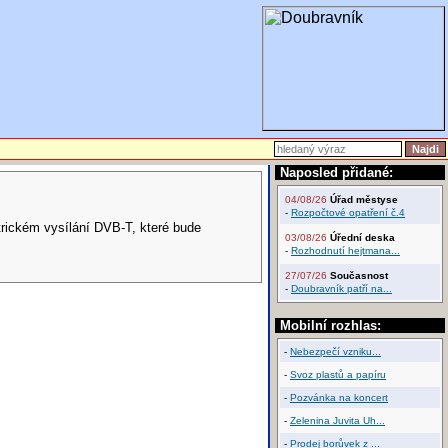
Naposled přidané:
04/08/26
Úřad městyse
-
Rozpočtové opatření č.4
trickém vysílání DVB-T, které bude
03/08/26
Úřední deska
-
Rozhodnutí hejtmana...
27/07/26
Současnost
-
Doubravník patří na...
Mobilní rozhlas:
-
Nebezpečí vzniku...
-
Svoz plastů a papíru
-
Pozvánka na koncert
-
Zelenina Juvita Uh...
-
Prodej borůvek z ...