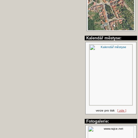
Kalendář městyse:
verze pro tisk
[ zde ]
Fotogalerie: