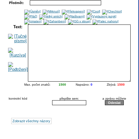
Předmět:
Text:
Max. počet znaků:
1500
Napsáno:
0
Zbývá:
1500
kontrolní kód
přepište sem:
a zprávu můžete