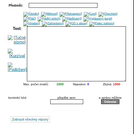
Předmět:
Text:
Max. počet znaků:
1500
Napsáno:
0
Zbývá:
1500
kontrolní kód
přepište sem:
a zprávu můžete