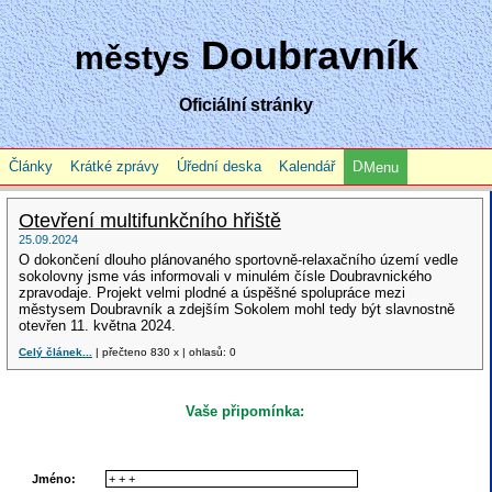
Doubravník
městys
Oficiální stránky
Články
Krátké zprávy
Úřední deska
Kalendář
Menu
Otevření multifunkčního hřiště
25.09.2024
O dokončení dlouho plánovaného sportovně-relaxačního území vedle
sokolovny jsme vás informovali v minulém čísle Doubravnického
zpravodaje. Projekt velmi plodné a úspěšné spolupráce mezi
městysem Doubravník a zdejším Sokolem mohl tedy být slavnostně
otevřen 11. května 2024.
Celý článek...
| přečteno 830 x | ohlasů: 0
Vaše připomínka:
Jméno: