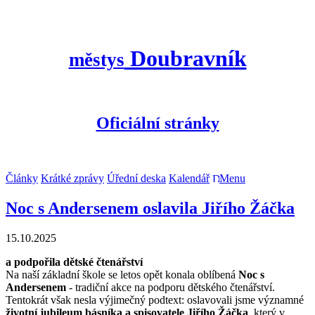
Doubravník
městys
Oficiální stránky
Články
Krátké zprávy
Úřední deska
Kalendář
Menu
Noc s Andersenem oslavila Jiřího Žáčka
15.10.2025
a podpořila dětské čtenářství
Na naší základní škole se letos opět konala oblíbená
Noc s
Andersenem
- tradiční akce na podporu dětského čtenářství.
Tentokrát však nesla výjimečný podtext: oslavovali jsme významné
životní jubileum básníka a spisovatele Jiřího Žáčka
, který v