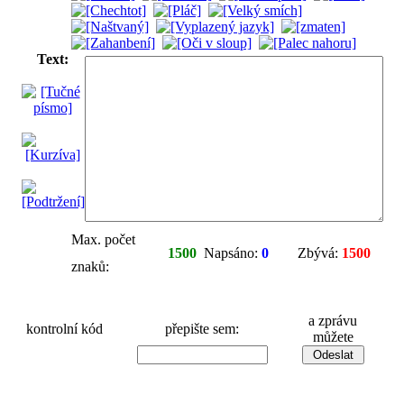
Text:
Max. počet
1500
Napsáno:
0
Zbývá:
1500
znaků:
a zprávu
kontrolní kód
přepište sem:
můžete