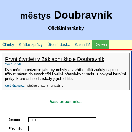
Doubravník
městys
Oficiální stránky
Články
Krátké zprávy
Úřední deska
Kalendář
Menu
První čtvrtletí v Základní škole Doubravník
29.01.2026
Dva měsíce prázdnin jako by nebyly a v září si děti začaly naplno
užívat návrat do svých tříd i velké přestávky v parku s novými herními
prvky, které si hned získaly jejich oblibu.
Celý článek...
| přečteno 415 x | ohlasů: 0
Vaše připomínka:
Jméno:
Předmět: