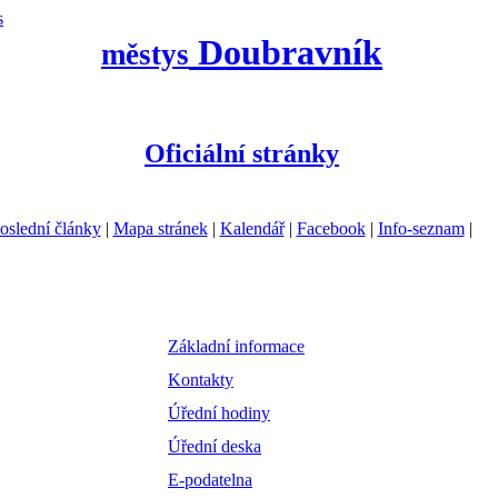
s
Doubravník
městys
Oficiální stránky
oslední články
|
Mapa stránek
|
Kalendář
|
Facebook
|
Info-seznam
|
Základní informace
Kontakty
Úřední hodiny
Úřední deska
E-podatelna