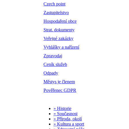
Czech point
Zastupitelstvo
Hospodaření obce
Strat. dokumenty
Veřejné zakázky
Vyhlášky a nařízení
Zpravodaj
Ceník služeb
Odpady
Městys je členem
Pověřenec GDPR
» Historie
» Současnost
» Příroda, okolí
» Kultura a sport