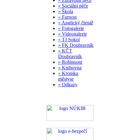
» Zdravotní péče
» Sociální péče
» Škola
» Farnost
» Anglický čtenář
» Fotogalerie
» Videogalerie
» TJ Sokol
» FK Doubravník
» KČT
Doubravník
» Robinsoni
» Knihovna
» Kronika
městyse
» Odkazy