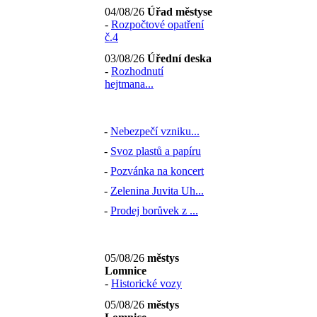
04/08/26
Úřad městyse
-
Rozpočtové opatření
č.4
03/08/26
Úřední deska
-
Rozhodnutí
hejtmana...
-
Nebezpečí vzniku...
-
Svoz plastů a papíru
-
Pozvánka na koncert
-
Zelenina Juvita Uh...
-
Prodej borůvek z ...
05/08/26
městys
Lomnice
-
Historické vozy
05/08/26
městys