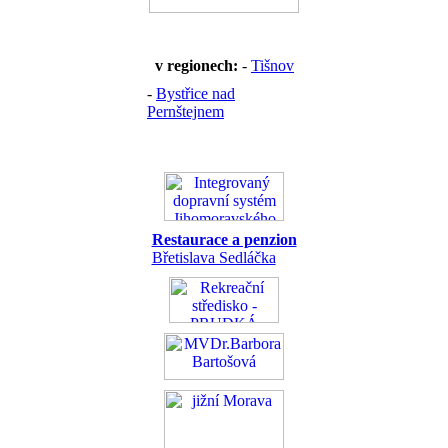
v regionech:
-
Tišnov
-
Bystřice nad
Pernštejnem
Restaurace a penzion
Břetislava Sedláčka