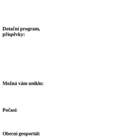
Dotační program,
příspěvky:
Možná vám uniklo:
Počasí:
Obecní geoportál: