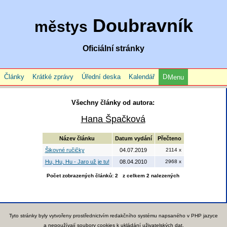
Doubravník
městys
Oficiální stránky
Články
Krátké zprávy
Úřední deska
Kalendář
Menu
Všechny články od autora:
Hana Špačková
Název článku
Datum vydání
Přečteno
Šikovné ručičky
04.07.2019
2114 x
Hu, Hu, Hu - Jaro už je tu!
08.04.2010
2968 x
Počet zobrazených článků: 2 z celkem 2 nalezených
Tyto stránky byly vytvořeny prostřednictvím redakčního systému napsaného v PHP jazyce
a nepoužívají soubory cookies k ukládání uživatelských dat.