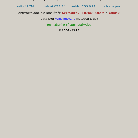
optimalizováno pro prohlížeče
SeaMonkey
,
Firefox
,
Opera
a
Yandex
data jsou
komprimována
metodou (gzip)
prohlášení o přístupnosti webu
© 2004 - 2026